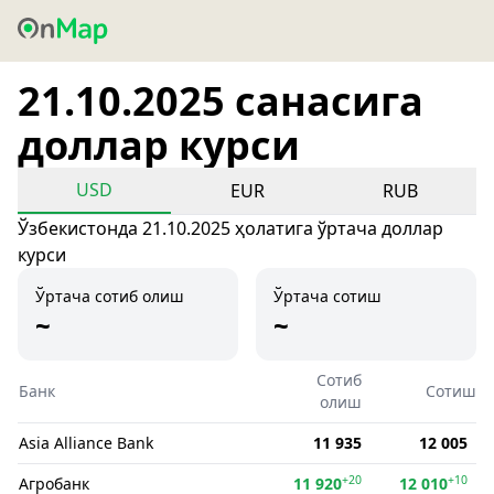
21.10.2025 санасига
доллар курси
USD
EUR
RUB
Ўзбекистонда 21.10.2025 ҳолатига ўртача доллар
курси
Ўртача сотиб олиш
Ўртача сотиш
~
~
Сотиб
Банк
Сотиш
олиш
Asia Alliance Bank
11 935
12 005
+20
+10
Агробанк
11 920
12 010