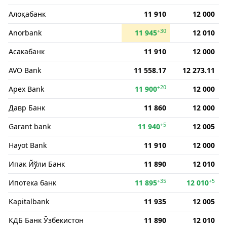
Алоқабанк
11 910
12 000
+30
Anorbank
11 945
12 010
Асакабанк
11 910
12 000
AVO Bank
11 558.17
12 273.11
+20
Apex Bank
11 900
12 000
Давр Банк
11 860
12 000
+5
Garant bank
11 940
12 005
Hayot Bank
11 910
12 000
Ипак Йўли Банк
11 890
12 010
+35
+5
Ипотека банк
11 895
12 010
Kapitalbank
11 935
12 005
КДБ Банк Ўзбекистон
11 890
12 010