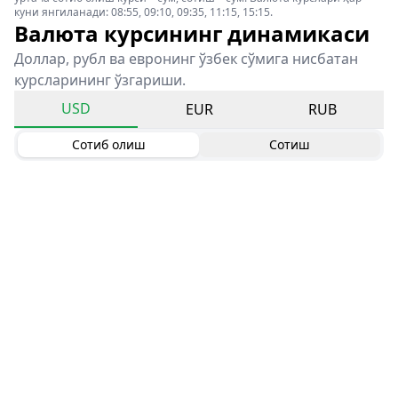
куни янгиланади: 08:55, 09:10, 09:35, 11:15, 15:15.
Валюта курсининг динамикаси
Доллар, рубл ва евронинг ўзбек сўмига нисбатан
курсларининг ўзгариши.
USD
EUR
RUB
Сотиб олиш
Сотиш