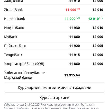
Халқ банки
11 910
12 000
-10
Ziraat Bank
11 900
12 010
+20
+10
Hamkorbank
11 900
12 010
ИнфинБанк
11 930
12 010
MyBank
11 860
12 000
Пойтахт банк
11 920
12 005
TengeBank
11 915
12 000
Узпромстройбанк (SQB)
11 860
12 000
Ўзбекистон Респубикаси
11 915.64
Марказий банки
Курсларнинг кенгайтирилган жадвали
Курслар архиви
Ўзбекистонда 21.10.2025 йил ҳолатига доллар курси: банкнинг
ўртача сотиб олиш курси – сўм, сотиш – сўм. Валюта курслари ҳар