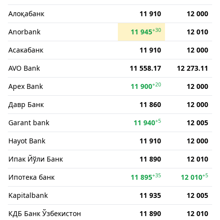
Алоқабанк
11 910
12 000
+30
Anorbank
11 945
12 010
Асакабанк
11 910
12 000
AVO Bank
11 558.17
12 273.11
+20
Apex Bank
11 900
12 000
Давр Банк
11 860
12 000
+5
Garant bank
11 940
12 005
Hayot Bank
11 910
12 000
Ипак Йўли Банк
11 890
12 010
+35
+5
Ипотека банк
11 895
12 010
Kapitalbank
11 935
12 005
КДБ Банк Ўзбекистон
11 890
12 010