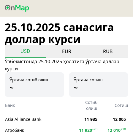
25.10.2025 санасига
доллар курси
USD
EUR
RUB
Ўзбекистонда 25.10.2025 ҳолатига ўртача доллар
курси
Ўртача сотиб олиш
Ўртача сотиш
~
~
Сотиб
Банк
Сотиш
олиш
Asia Alliance Bank
11 935
12 005
+20
+10
Агробанк
11 920
12 010