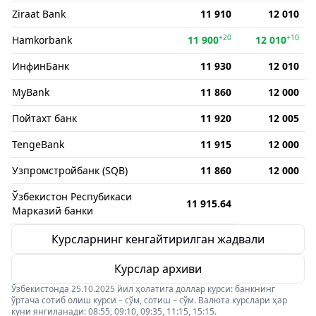
Ziraat Bank
11 910
12 010
+20
+10
Hamkorbank
11 900
12 010
ИнфинБанк
11 930
12 010
MyBank
11 860
12 000
Пойтахт банк
11 920
12 005
TengeBank
11 915
12 000
Узпромстройбанк (SQB)
11 860
12 000
Ўзбекистон Респубикаси
11 915.64
Марказий банки
Курсларнинг кенгайтирилган жадвали
Курслар архиви
Ўзбекистонда 25.10.2025 йил ҳолатига доллар курси: банкнинг
ўртача сотиб олиш курси – сўм, сотиш – сўм. Валюта курслари ҳар
куни янгиланади: 08:55, 09:10, 09:35, 11:15, 15:15.