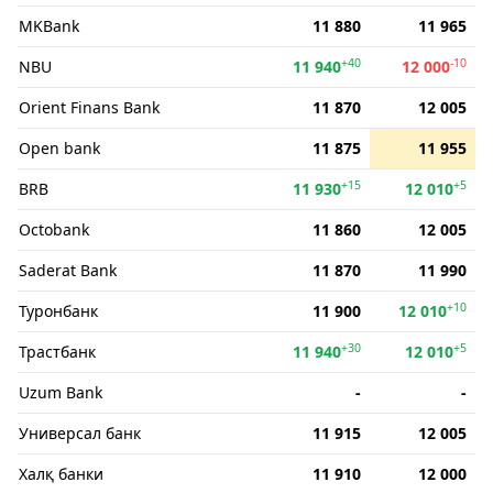
MKBank
11 880
11 965
+40
-10
NBU
11 940
12 000
Orient Finans Bank
11 870
12 005
Open bank
11 875
11 955
+15
+5
BRB
11 930
12 010
Octobank
11 860
12 005
Saderat Bank
11 870
11 990
+10
Туронбанк
11 900
12 010
+30
+5
Трастбанк
11 940
12 010
Uzum Bank
-
-
Универсал банк
11 915
12 005
Халқ банки
11 910
12 000