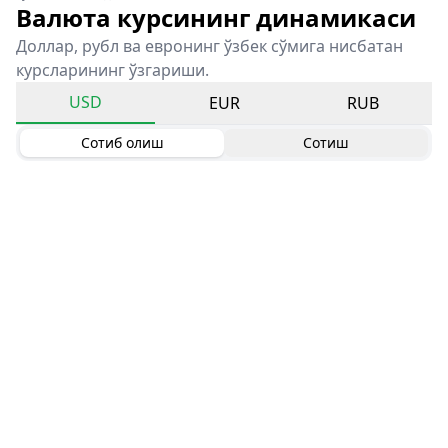
Валюта курсининг динамикаси
Доллар, рубл ва евронинг ўзбек сўмига нисбатан
курсларининг ўзгариши.
USD
EUR
RUB
Сотиб олиш
Сотиш