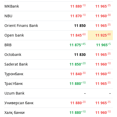
-10
-35
MKBank
11 880
11 965
-10
-30
NBU
11 870
11 960
-35
Orient Finans Bank
11 850
11 965
-60
-60
Open bank
11 845
11 925
+45
+5
BRB
11 875
11 965
-35
Octobank
11 830
11 965
+20
-10
Saderat Bank
11 850
11 960
-30
-40
Туронбанк
11 840
11 960
+10
-35
Трастбанк
11 880
11 965
Uzum Bank
-
-
-20
-35
Универсал банк
11 880
11 965
+10
-10
Халқ банки
11 880
11 960