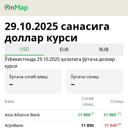
29.10.2025 санасига
доллар курси
USD
EUR
RUB
Ўзбекистонда 29.10.2025 ҳолатига ўртача доллар
курси
Ўртача сотиб олиш
Ўртача сотиш
~
~
Сотиб
Банк
Сотиш
олиш
+5
+15
Asia Alliance Bank
11 900
11 965
-40
Агробанк
11 850
11 940