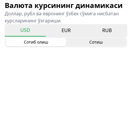
Валюта курсининг динамикаси
Доллар, рубл ва евронинг ўзбек сўмига нисбатан
курсларининг ўзгариши.
USD
EUR
RUB
Сотиб олиш
Сотиш