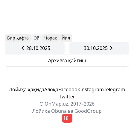
Бир ҳафта
Ой
Чорак
Йил
28.10.2025
30.10.2025
Архивга қайтиш
Лойиҳа ҳақида
Алоқа
Facebook
Instagram
Telegram
Twitter
© OnMap.uz, 2017–2026
Лойиҳа
Obuna
ва
GoodGroup
18+