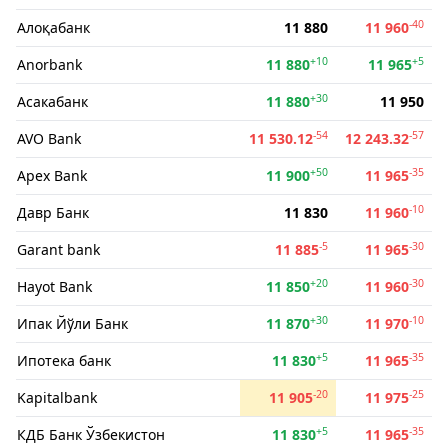
-40
Алоқабанк
11 880
11 960
+10
+5
Anorbank
11 880
11 965
+30
Асакабанк
11 880
11 950
-54
-57
AVO Bank
11 530.12
12 243.32
+50
-35
Apex Bank
11 900
11 965
-10
Давр Банк
11 830
11 960
-5
-30
Garant bank
11 885
11 965
+20
-30
Hayot Bank
11 850
11 960
+30
-10
Ипак Йўли Банк
11 870
11 970
+5
-35
Ипотека банк
11 830
11 965
-20
-25
Kapitalbank
11 905
11 975
+5
-35
КДБ Банк Ўзбекистон
11 830
11 965