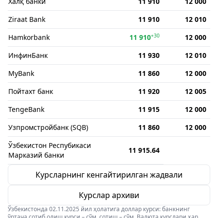
Халқ банки
11 910
12 000
Ziraat Bank
11 910
12 010
+30
Hamkorbank
11 910
12 000
ИнфинБанк
11 930
12 010
MyBank
11 860
12 000
Пойтахт банк
11 920
12 005
TengeBank
11 915
12 000
Узпромстройбанк (SQB)
11 860
12 000
Ўзбекистон Респубикаси
11 915.64
Марказий банки
Курсларнинг кенгайтирилган жадвали
Курслар архиви
Ўзбекистонда 02.11.2025 йил ҳолатига доллар курси: банкнинг
ўртача сотиб олиш курси – сўм, сотиш – сўм. Валюта курслари ҳар