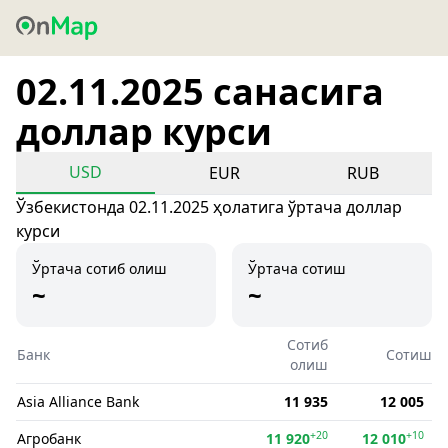
02.11.2025 санасига
доллар курси
USD
EUR
RUB
Ўзбекистонда 02.11.2025 ҳолатига ўртача доллар
курси
Ўртача сотиб олиш
Ўртача сотиш
~
~
Сотиб
Банк
Сотиш
олиш
Asia Alliance Bank
11 935
12 005
+20
+10
Агробанк
11 920
12 010