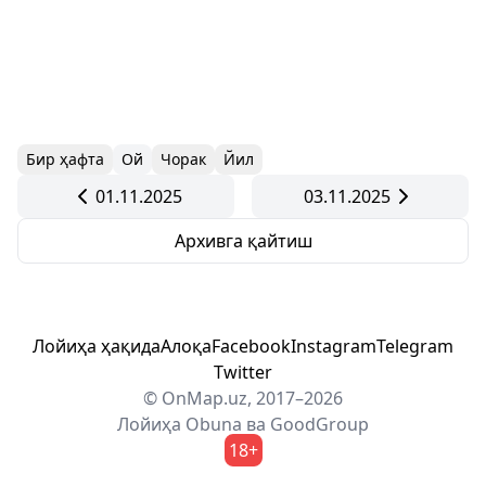
Бир ҳафта
Ой
Чорак
Йил
01.11.2025
03.11.2025
Архивга қайтиш
Лойиҳа ҳақида
Алоқа
Facebook
Instagram
Telegram
Twitter
© OnMap.uz, 2017–2026
Лойиҳа
Obuna
ва
GoodGroup
18+