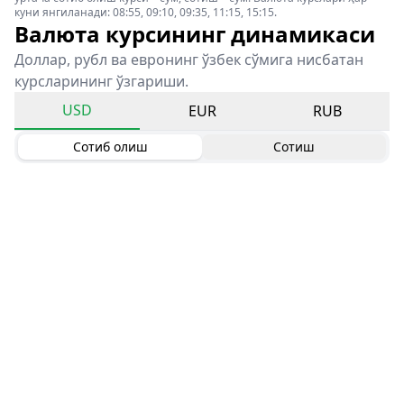
куни янгиланади: 08:55, 09:10, 09:35, 11:15, 15:15.
Валюта курсининг динамикаси
Доллар, рубл ва евронинг ўзбек сўмига нисбатан
курсларининг ўзгариши.
USD
EUR
RUB
Сотиб олиш
Сотиш