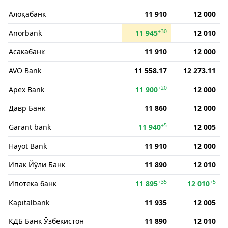
Алоқабанк
11 910
12 000
+30
Anorbank
11 945
12 010
Асакабанк
11 910
12 000
AVO Bank
11 558.17
12 273.11
+20
Apex Bank
11 900
12 000
Давр Банк
11 860
12 000
+5
Garant bank
11 940
12 005
Hayot Bank
11 910
12 000
Ипак Йўли Банк
11 890
12 010
+35
+5
Ипотека банк
11 895
12 010
Kapitalbank
11 935
12 005
КДБ Банк Ўзбекистон
11 890
12 010