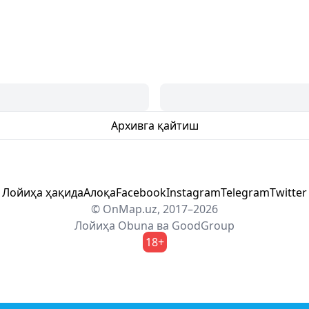
Архивга қайтиш
Лойиҳа ҳақида
Алоқа
Facebook
Instagram
Telegram
Twitter
© OnMap.uz, 2017–2026
Лойиҳа
Obuna
ва
GoodGroup
18+