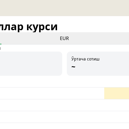
оллар курси
EUR
и
Ўртача сотиш
~