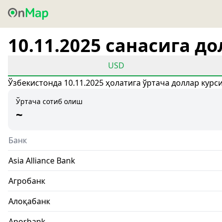
10.11.2025 санасига д
USD
Ўзбекистонда 10.11.2025 ҳолатига ўртача доллар курс
Ўртача сотиб олиш
~
Банк
Asia Alliance Bank
Агробанк
Алоқабанк
Anorbank