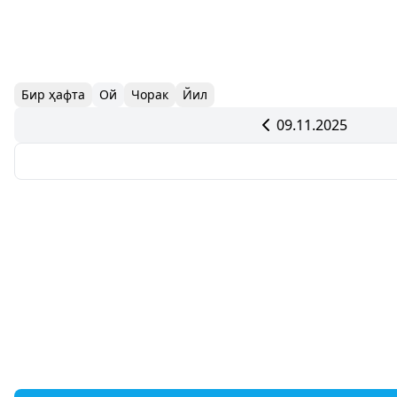
Бир ҳафта
Ой
Чорак
Йил
09.11.2025