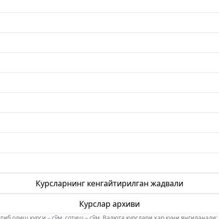
Курсларнинг кенгайтирилган жадвали
Курслар архиви
б олиш курси – сўм, сотиш – сўм. Валюта курслари ҳар куни янгиланади: 08:5