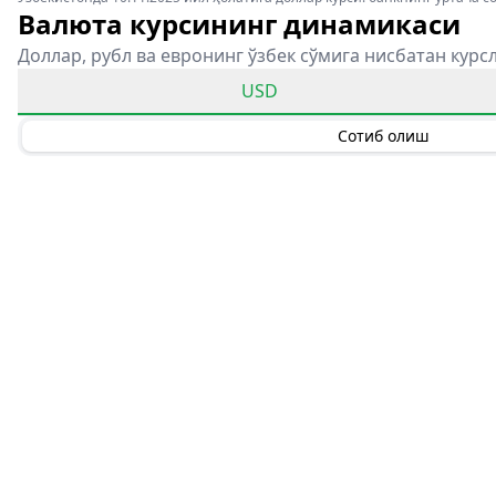
Валюта курсининг динамикаси
Доллар, рубл ва евронинг ўзбек сўмига нисбатан курс
USD
Сотиб олиш