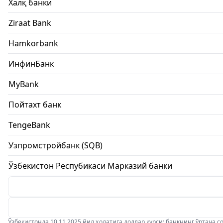
Халқ банки
Ziraat Bank
Hamkorbank
ИнфинБанк
MyBank
Пойтахт банк
TengeBank
Узпромстройбанк (SQB)
Ўзбекистон Респубикаси Марказий банки
Ўзбекистонда 10.11.2025 йил ҳолатига доллар курси: банкнинг ўртача соти