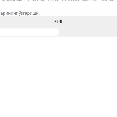
ларининг ўзгариши.
EUR