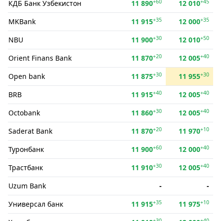
+60
+45
КДБ Банк Ўзбекистон
11 890
12 010
+35
+35
MKBank
11 915
12 000
+30
+50
NBU
11 900
12 010
+20
+40
Orient Finans Bank
11 870
12 005
+30
+30
Open bank
11 875
11 955
+40
+40
BRB
11 915
12 005
+30
+40
Octobank
11 860
12 005
+20
+10
Saderat Bank
11 870
11 970
+60
+40
Туронбанк
11 900
12 000
+30
+40
Трастбанк
11 910
12 005
Uzum Bank
-
-
+35
+10
Универсал банк
11 915
11 975
+30
+40