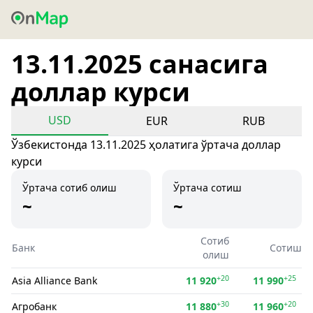
13.11.2025 санасига
доллар курси
USD
EUR
RUB
Ўзбекистонда 13.11.2025 ҳолатига ўртача доллар
курси
Ўртача сотиб олиш
Ўртача сотиш
~
~
Сотиб
Банк
Сотиш
олиш
+20
+25
Asia Alliance Bank
11 920
11 990
+30
+20
Агробанк
11 880
11 960