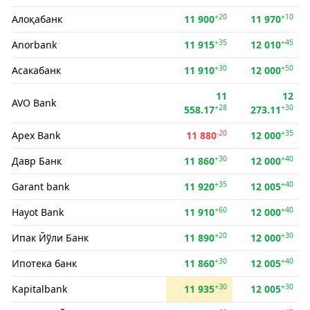
+20
+10
Алоқабанк
11 900
11 970
+35
+45
Anorbank
11 915
12 010
+30
+50
Асакабанк
11 910
12 000
11
12
AVO Bank
+28
+30
558.17
273.11
-20
+35
Apex Bank
11 880
12 000
+30
+40
Давр Банк
11 860
12 000
+35
+40
Garant bank
11 920
12 005
+60
+40
Hayot Bank
11 910
12 000
+20
+30
Ипак Йўли Банк
11 890
12 000
+30
+40
Ипотека банк
11 860
12 005
+30
+30
Kapitalbank
11 935
12 005