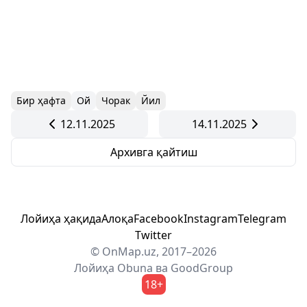
Бир ҳафта
Ой
Чорак
Йил
12.11.2025
14.11.2025
Архивга қайтиш
Лойиҳа ҳақида
Алоқа
Facebook
Instagram
Telegram
Twitter
© OnMap.uz, 2017–2026
Лойиҳа
Obuna
ва
GoodGroup
18+