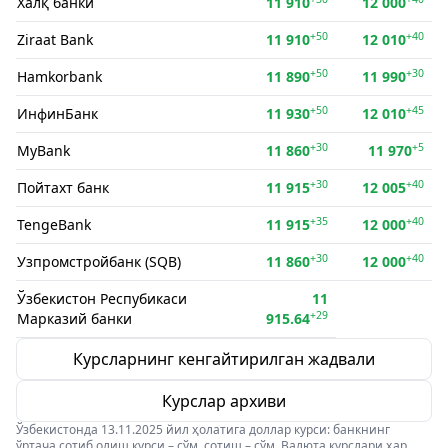
Халқ банки
11 910
12 000
+50
+40
Ziraat Bank
11 910
12 010
+50
+30
Hamkorbank
11 890
11 990
+50
+45
ИнфинБанк
11 930
12 010
+30
+5
MyBank
11 860
11 970
+30
+40
Пойтахт банк
11 915
12 005
+35
+40
TengeBank
11 915
12 000
+30
+40
Узпромстройбанк (SQB)
11 860
12 000
Ўзбекистон Респубикаси
11
+29
Марказий банки
915.64
Курсларнинг кенгайтирилган жадвали
Курслар архиви
Ўзбекистонда 13.11.2025 йил ҳолатига доллар курси: банкнинг
ўртача сотиб олиш курси – сўм, сотиш – сўм. Валюта курслари ҳар