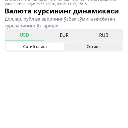
куни янгиланади: 08:55, 09:10, 09:35, 11:15, 15:15.
Валюта курсининг динамикаси
Доллар, рубл ва евронинг ўзбек сўмига нисбатан
курсларининг ўзгариши.
USD
EUR
RUB
Сотиб олиш
Сотиш