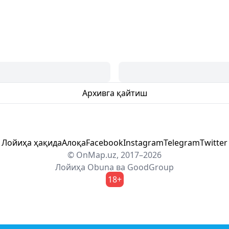
Архивга қайтиш
Лойиҳа ҳақида
Алоқа
Facebook
Instagram
Telegram
Twitter
© OnMap.uz, 2017–2026
Лойиҳа
Obuna
ва
GoodGroup
18+