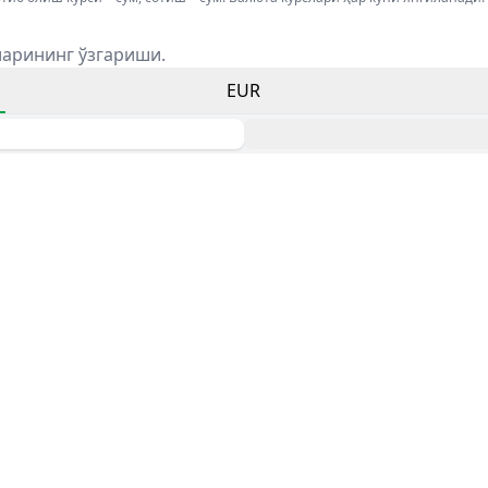
ларининг ўзгариши.
EUR