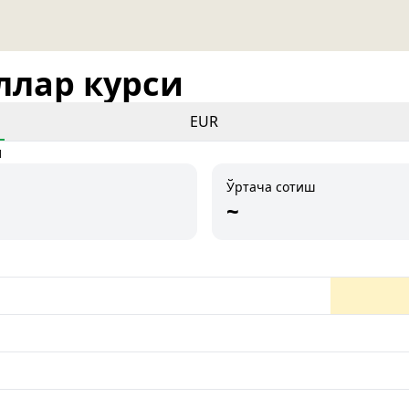
оллар курси
EUR
и
Ўртача сотиш
~