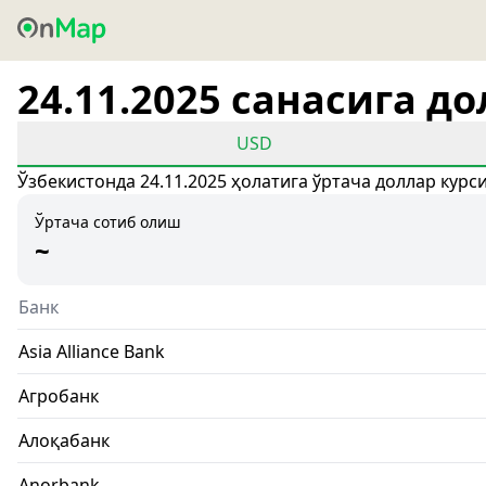
24.11.2025 санасига д
USD
Ўзбекистонда 24.11.2025 ҳолатига ўртача доллар курс
Ўртача сотиб олиш
~
Банк
Asia Alliance Bank
Агробанк
Алоқабанк
Anorbank