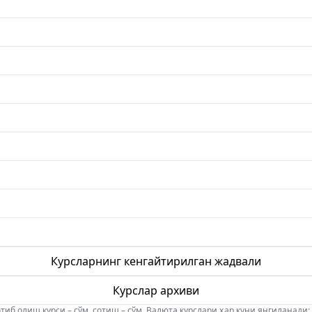
Курсларнинг кенгайтирилган жадвали
Курслар архиви
б олиш курси – сўм, сотиш – сўм. Валюта курслари ҳар куни янгиланади: 08:5