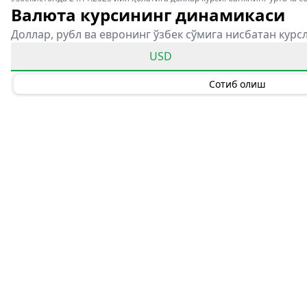
Валюта курсининг динамикаси
Доллар, рубл ва евронинг ўзбек сўмига нисбатан курс
USD
Сотиб олиш