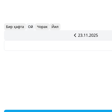
Бир ҳафта
Ой
Чорак
Йил
23.11.2025