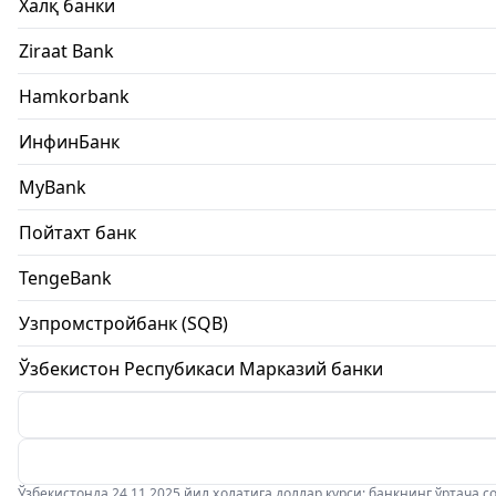
Халқ банки
Ziraat Bank
Hamkorbank
ИнфинБанк
MyBank
Пойтахт банк
TengeBank
Узпромстройбанк (SQB)
Ўзбекистон Респубикаси Марказий банки
Ўзбекистонда 24.11.2025 йил ҳолатига доллар курси: банкнинг ўртача соти