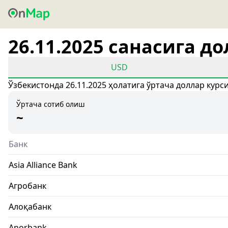
26.11.2025 санасига д
USD
Ўзбекистонда 26.11.2025 ҳолатига ўртача доллар курс
Ўртача сотиб олиш
~
Банк
Asia Alliance Bank
Агробанк
Алоқабанк
Anorbank