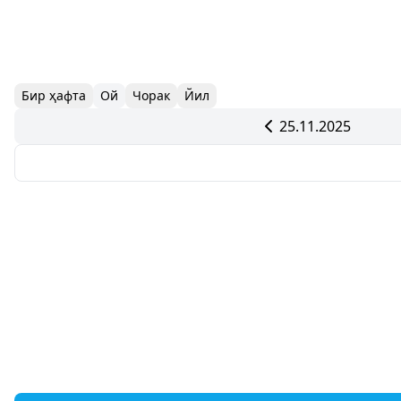
Бир ҳафта
Ой
Чорак
Йил
25.11.2025