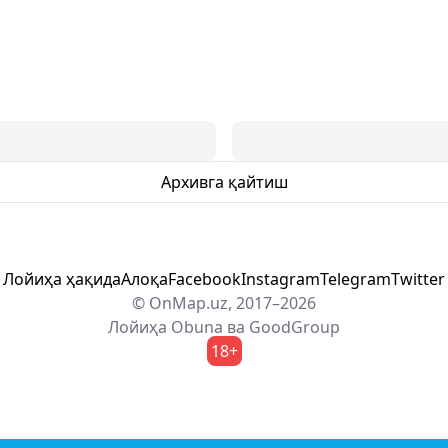
Архивга қайтиш
Лойиҳа ҳақида
Алоқа
Facebook
Instagram
Telegram
Twitter
© OnMap.uz, 2017–2026
Лойиҳа
Obuna
ва
GoodGroup
18+