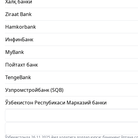
Халқ банки
Ziraat Bank
Hamkorbank
ИнфинБанк
MyBank
Пойтахт банк
TengeBank
Узпромстройбанк (SQB)
Ўзбекистон Респубикаси Марказий банки
Ўзбекистонда 26.11.2025 йил ҳолатига доллар курси: банкнинг ўртача соти