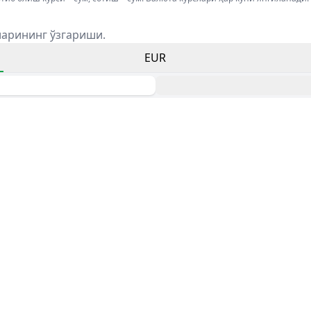
ларининг ўзгариши.
EUR