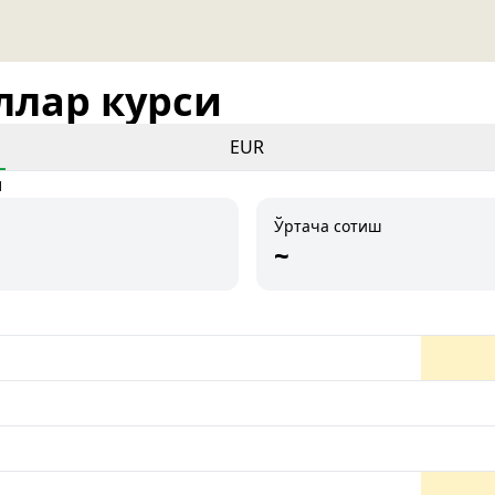
оллар курси
EUR
и
Ўртача сотиш
~