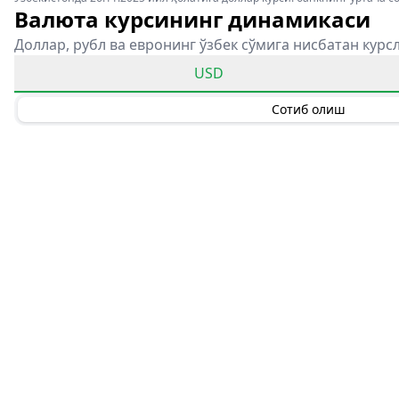
Валюта курсининг динамикаси
Доллар, рубл ва евронинг ўзбек сўмига нисбатан курс
USD
Сотиб олиш