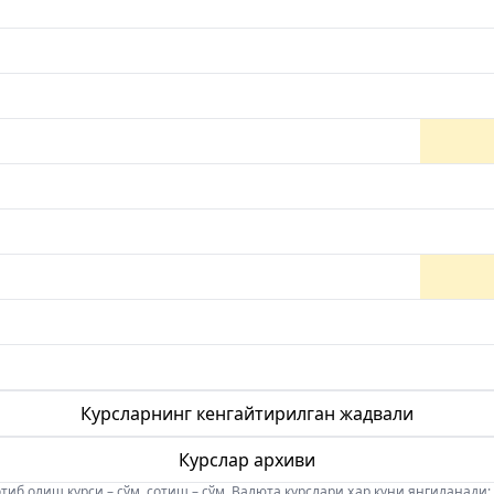
Курсларнинг кенгайтирилган жадвали
Курслар архиви
б олиш курси – сўм, сотиш – сўм. Валюта курслари ҳар куни янгиланади: 08:5