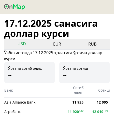
17.12.2025 санасига
доллар курси
USD
EUR
RUB
Ўзбекистонда 17.12.2025 ҳолатига ўртача доллар
курси
Ўртача сотиб олиш
Ўртача сотиш
~
~
Сотиб
Банк
Сотиш
олиш
Asia Alliance Bank
11 935
12 005
+20
+10
Агробанк
11 920
12 010