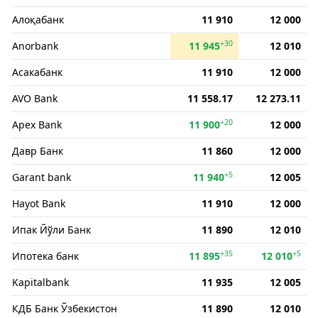
Алоқабанк
11 910
12 000
+30
Anorbank
11 945
12 010
Асакабанк
11 910
12 000
AVO Bank
11 558.17
12 273.11
+20
Apex Bank
11 900
12 000
Давр Банк
11 860
12 000
+5
Garant bank
11 940
12 005
Hayot Bank
11 910
12 000
Ипак Йўли Банк
11 890
12 010
+35
+5
Ипотека банк
11 895
12 010
Kapitalbank
11 935
12 005
КДБ Банк Ўзбекистон
11 890
12 010