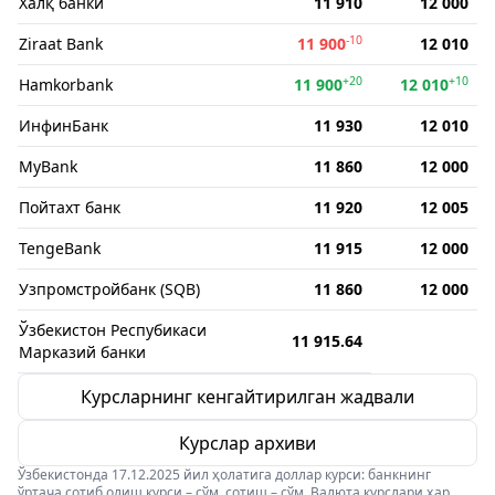
Халқ банки
11 910
12 000
-10
Ziraat Bank
11 900
12 010
+20
+10
Hamkorbank
11 900
12 010
ИнфинБанк
11 930
12 010
MyBank
11 860
12 000
Пойтахт банк
11 920
12 005
TengeBank
11 915
12 000
Узпромстройбанк (SQB)
11 860
12 000
Ўзбекистон Респубикаси
11 915.64
Марказий банки
Курсларнинг кенгайтирилган жадвали
Курслар архиви
Ўзбекистонда 17.12.2025 йил ҳолатига доллар курси: банкнинг
ўртача сотиб олиш курси – сўм, сотиш – сўм. Валюта курслари ҳар