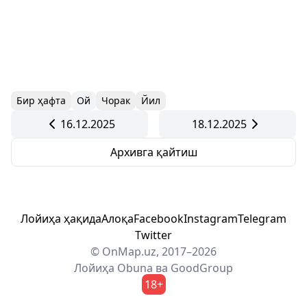
Бир ҳафта
Ой
Чорак
Йил
16.12.2025
18.12.2025
Архивга қайтиш
Лойиҳа ҳақида
Алоқа
Facebook
Instagram
Telegram
Twitter
© OnMap.uz, 2017–2026
Лойиҳа
Obuna
ва
GoodGroup
18+