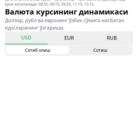
куни янгиланади: 08:55, 09:10, 09:35, 11:15, 15:15.
Валюта курсининг динамикаси
Доллар, рубл ва евронинг ўзбек сўмига нисбатан
курсларининг ўзгариши.
USD
EUR
RUB
Сотиб олиш
Сотиш