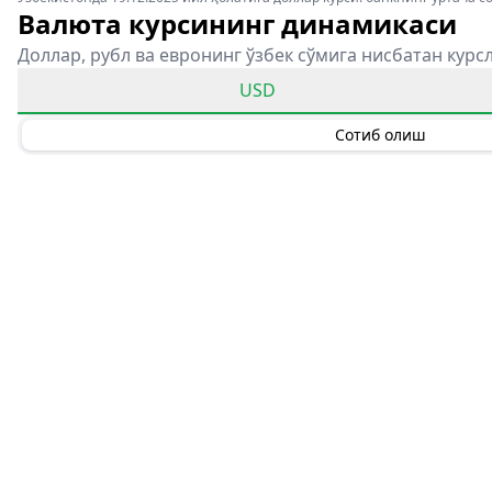
Валюта курсининг динамикаси
Доллар, рубл ва евронинг ўзбек сўмига нисбатан курс
USD
Сотиб олиш