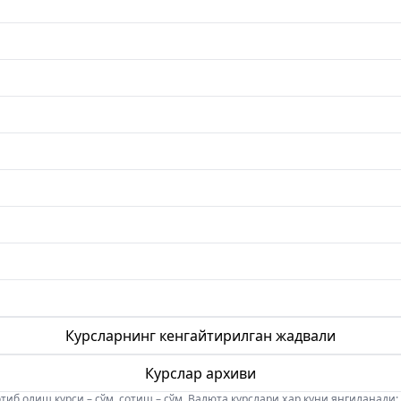
Курсларнинг кенгайтирилган жадвали
Курслар архиви
б олиш курси – сўм, сотиш – сўм. Валюта курслари ҳар куни янгиланади: 08:5