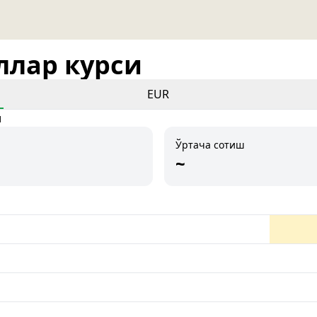
оллар курси
EUR
и
Ўртача сотиш
~