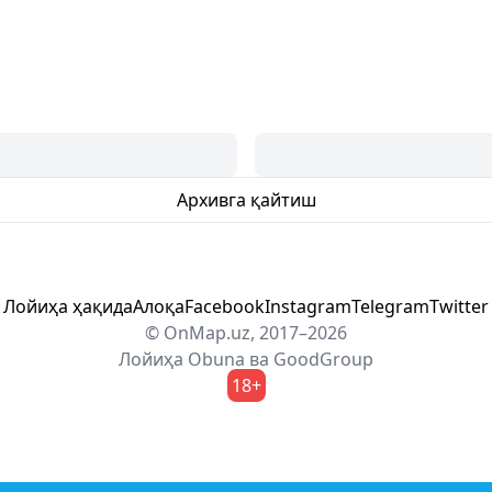
Архивга қайтиш
Лойиҳа ҳақида
Алоқа
Facebook
Instagram
Telegram
Twitter
© OnMap.uz, 2017–2026
Лойиҳа
Obuna
ва
GoodGroup
18+