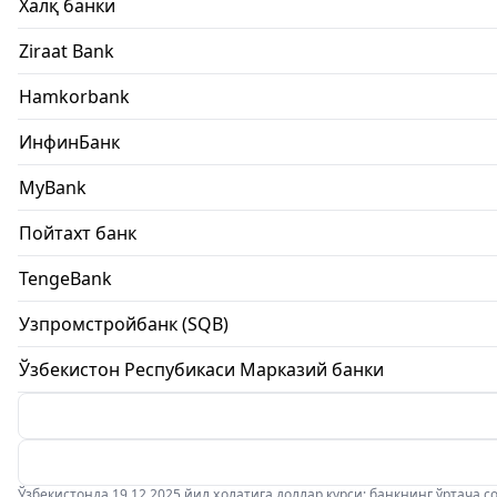
Халқ банки
Ziraat Bank
Hamkorbank
ИнфинБанк
MyBank
Пойтахт банк
TengeBank
Узпромстройбанк (SQB)
Ўзбекистон Респубикаси Марказий банки
Ўзбекистонда 19.12.2025 йил ҳолатига доллар курси: банкнинг ўртача соти