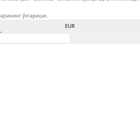
ларининг ўзгариши.
EUR