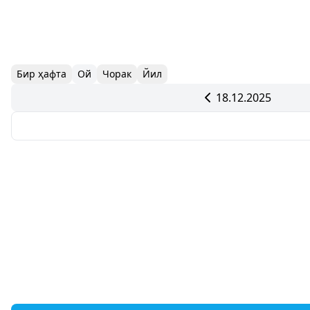
Бир ҳафта
Ой
Чорак
Йил
18.12.2025