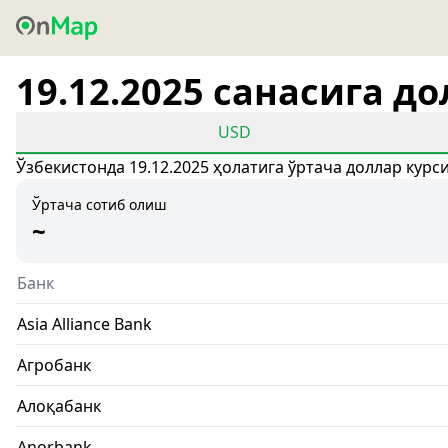
19.12.2025 санасига д
USD
Ўзбекистонда 19.12.2025 ҳолатига ўртача доллар курс
Ўртача сотиб олиш
~
Банк
Asia Alliance Bank
Агробанк
Алоқабанк
Anorbank