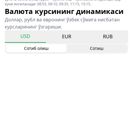
куни янгиланади: 08:55, 09:10, 09:35, 11:15, 15:15.
Валюта курсининг динамикаси
Доллар, рубл ва евронинг ўзбек сўмига нисбатан
курсларининг ўзгариши.
USD
EUR
RUB
Сотиб олиш
Сотиш