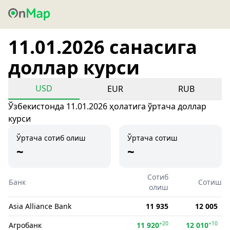
11.01.2026 санасига
доллар курси
USD
EUR
RUB
Ўзбекистонда 11.01.2026 ҳолатига ўртача доллар
курси
Ўртача сотиб олиш
Ўртача сотиш
~
~
Сотиб
Банк
Сотиш
олиш
Asia Alliance Bank
11 935
12 005
+20
+10
Агробанк
11 920
12 010