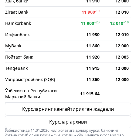
Халқ банки
11 910
12 000
-10
Ziraat Bank
11 900
12 010
+20
+10
Hamkorbank
11 900
12 010
ИнфинБанк
11 930
12 010
MyBank
11 860
12 000
Пойтахт банк
11 920
12 005
TengeBank
11 915
12 000
Узпромстройбанк (SQB)
11 860
12 000
Ўзбекистон Респубикаси
11 915.64
Марказий банки
Курсларнинг кенгайтирилган жадвали
Курслар архиви
Ўзбекистонда 11.01.2026 йил ҳолатига доллар курси: банкнинг
ўртача сотиб олиш курси – сўм, сотиш – сўм. Валюта курслари ҳар