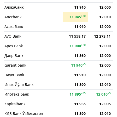
Алоқабанк
11 910
12 000
+30
Anorbank
11 945
12 010
Асакабанк
11 910
12 000
AVO Bank
11 558.17
12 273.11
+20
Apex Bank
11 900
12 000
Давр Банк
11 860
12 000
+5
Garant bank
11 940
12 005
Hayot Bank
11 910
12 000
Ипак Йўли Банк
11 890
12 010
+35
+5
Ипотека банк
11 895
12 010
Kapitalbank
11 935
12 005
КДБ Банк Ўзбекистон
11 890
12 010