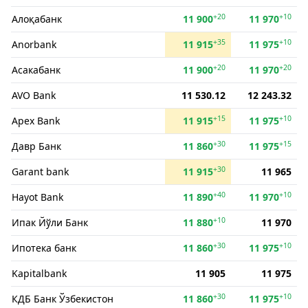
+20
+10
Алоқабанк
11 900
11 970
+35
+10
Anorbank
11 915
11 975
+20
+20
Асакабанк
11 900
11 970
AVO Bank
11 530.12
12 243.32
+15
+10
Apex Bank
11 915
11 975
+30
+15
Давр Банк
11 860
11 975
+30
Garant bank
11 915
11 965
+40
+10
Hayot Bank
11 890
11 970
+10
Ипак Йўли Банк
11 880
11 970
+30
+10
Ипотека банк
11 860
11 975
Kapitalbank
11 905
11 975
+30
+10
КДБ Банк Ўзбекистон
11 860
11 975