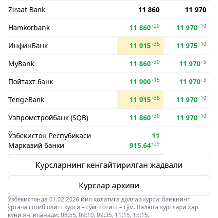
Ziraat Bank
11 860
11 970
+20
+10
Hamkorbank
11 860
11 970
+35
+10
ИнфинБанк
11 915
11 975
+30
+5
MyBank
11 860
11 970
+15
+5
Пойтахт банк
11 900
11 970
+35
+10
TengeBank
11 915
11 970
+30
+10
Узпромстройбанк (SQB)
11 860
11 970
Ўзбекистон Респубикаси
11
+29
Марказий банки
915.64
Курсларнинг кенгайтирилган жадвали
Курслар архиви
Ўзбекистонда 01.02.2026 йил ҳолатига доллар курси: банкнинг
ўртача сотиб олиш курси – сўм, сотиш – сўм. Валюта курслари ҳар
куни янгиланади: 08:55, 09:10, 09:35, 11:15, 15:15.