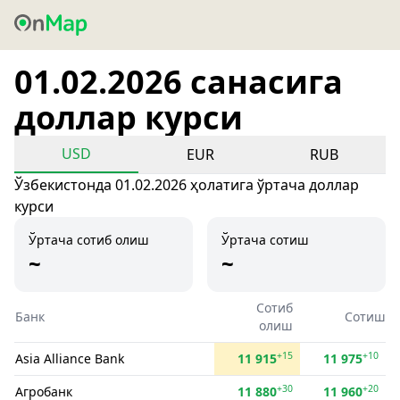
01.02.2026 санасига
доллар курси
USD
EUR
RUB
Ўзбекистонда 01.02.2026 ҳолатига ўртача доллар
курси
Ўртача сотиб олиш
Ўртача сотиш
~
~
Сотиб
Банк
Сотиш
олиш
+15
+10
Asia Alliance Bank
11 915
11 975
+30
+20
Агробанк
11 880
11 960