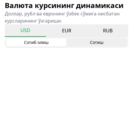
Валюта курсининг динамикаси
Доллар, рубл ва евронинг ўзбек сўмига нисбатан
курсларининг ўзгариши.
USD
EUR
RUB
Сотиб олиш
Сотиш