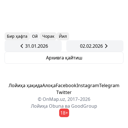
Бир ҳафта
Ой
Чорак
Йил
31.01.2026
02.02.2026
Архивга қайтиш
Лойиҳа ҳақида
Алоқа
Facebook
Instagram
Telegram
Twitter
© OnMap.uz, 2017–2026
Лойиҳа
Obuna
ва
GoodGroup
18+