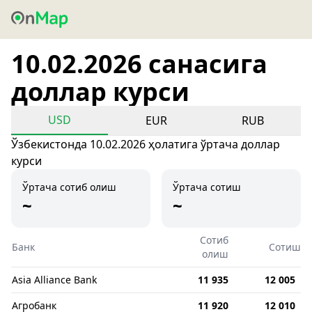
10.02.2026 санасига
доллар курси
USD
EUR
RUB
Ўзбекистонда 10.02.2026 ҳолатига ўртача доллар
курси
Ўртача сотиб олиш
Ўртача сотиш
~
~
Сотиб
Банк
Сотиш
олиш
Asia Alliance Bank
11 935
12 005
Агробанк
11 920
12 010