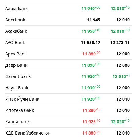
+30
+10
Алоқабанк
11 940
12 010
Anorbank
11 945
12 010
+40
+10
Асакабанк
11 950
12 010
AVO Bank
11 558.17
12 273.11
-20
Apex Bank
11 880
12 000
+30
Давр Банк
11 890
12 000
+10
+5
Garant bank
11 950
12 010
+20
Hayot Bank
11 930
12 000
+30
Ипак Йўли Банк
11 920
12 010
-15
Ипотека банк
11 880
12 010
-10
+15
Kapitalbank
11 925
12 020
-10
КДБ Банк Ўзбекистон
11 880
12 010