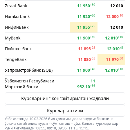
+50
Ziraat Bank
11 950
12 010
+20
-10
Hamkorbank
11 920
12 000
+25
ИнфинБанк
11 955
12 010
+40
+10
MyBank
11 900
12 010
-25
+5
Пойтахт банк
11 895
12 010
-35
-30
TengeBank
11 880
11 970
+40
+10
Узпромстройбанк (SQB)
11 900
12 010
Ўзбекистон Респубикаси
11
+36
Марказий банки
952.10
Курсларнинг кенгайтирилган жадвали
Курслар архиви
Ўзбекистонда 10.02.2026 йил ҳолатига доллар курси: банкнинг
ўртача сотиб олиш курси – сўм, сотиш – сўм. Валюта курслари ҳар
куни янгиланади: 08:55, 09:10, 09:35, 11:15, 15:15.