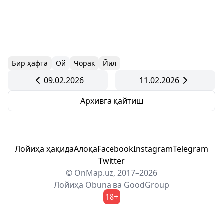
Бир ҳафта
Ой
Чорак
Йил
09.02.2026
11.02.2026
Архивга қайтиш
Лойиҳа ҳақида
Алоқа
Facebook
Instagram
Telegram
Twitter
© OnMap.uz, 2017–2026
Лойиҳа
Obuna
ва
GoodGroup
18+