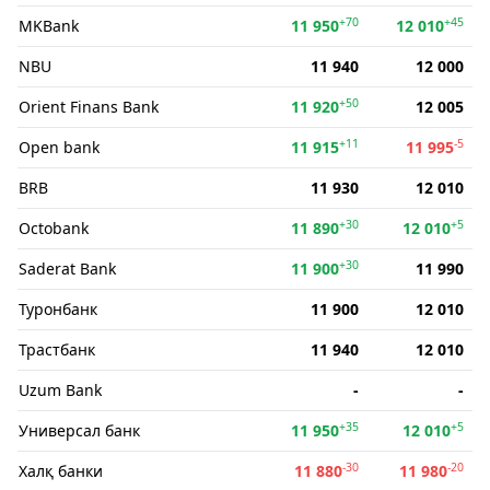
+70
+45
MKBank
11 950
12 010
NBU
11 940
12 000
+50
Orient Finans Bank
11 920
12 005
+11
-5
Open bank
11 915
11 995
BRB
11 930
12 010
+30
+5
Octobank
11 890
12 010
+30
Saderat Bank
11 900
11 990
Туронбанк
11 900
12 010
Трастбанк
11 940
12 010
Uzum Bank
-
-
+35
+5
Универсал банк
11 950
12 010
-30
-20
Халқ банки
11 880
11 980