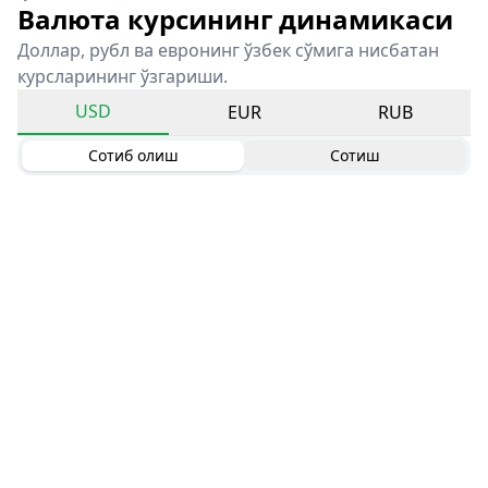
Валюта курсининг динамикаси
Доллар, рубл ва евронинг ўзбек сўмига нисбатан
курсларининг ўзгариши.
USD
EUR
RUB
Сотиб олиш
Сотиш