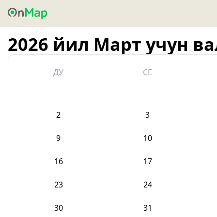
2026 йил Март учун в
ДУ
СЕ
2
3
9
10
16
17
23
24
30
31