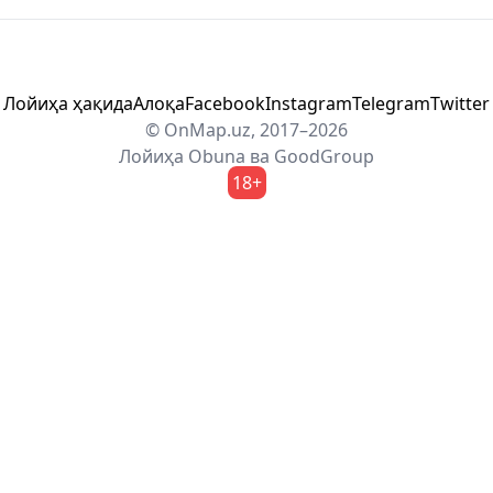
Лойиҳа ҳақида
Алоқа
Facebook
Instagram
Telegram
Twitter
© OnMap.uz, 2017–2026
Лойиҳа
Obuna
ва
GoodGroup
18+