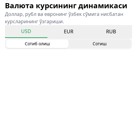
Валюта курсининг динамикаси
Доллар, рубл ва евронинг ўзбек сўмига нисбатан
курсларининг ўзгариши.
USD
EUR
RUB
Сотиб олиш
Сотиш