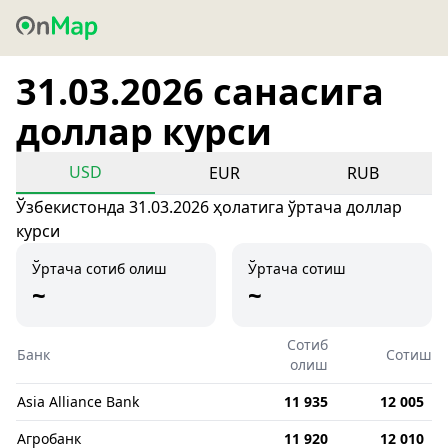
31.03.2026 санасига
доллар курси
USD
EUR
RUB
Ўзбекистонда 31.03.2026 ҳолатига ўртача доллар
курси
Ўртача сотиб олиш
Ўртача сотиш
~
~
Сотиб
Банк
Сотиш
олиш
Asia Alliance Bank
11 935
12 005
Агробанк
11 920
12 010