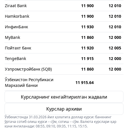
Ziraat Bank
11 900
12 010
Hamkorbank
11 900
12 010
ИнфинБанк
11 930
12 010
MyBank
11 860
12 000
Пойтахт банк
11 920
12 005
TengeBank
11 915
12 000
Узпромстройбанк (SQB)
11 860
12 000
Ўзбекистон Респубикаси
11 915.64
Марказий банки
Курсларнинг кенгайтирилган жадвали
Курслар архиви
Ўзбекистонда 31.03.2026 йил ҳолатига доллар курси: банкнинг
ўртача сотиб олиш курси – сўм, сотиш – сўм. Валюта курслари ҳар
куни янгиланади: 08:55, 09:10, 09:35, 11:15, 15:15.