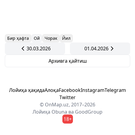
Бир ҳафта
Ой
Чорак
Йил
30.03.2026
01.04.2026
Архивга қайтиш
Лойиҳа ҳақида
Алоқа
Facebook
Instagram
Telegram
Twitter
© OnMap.uz, 2017–2026
Лойиҳа
Obuna
ва
GoodGroup
18+