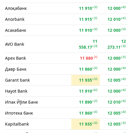
+30
+40
Алоқабанк
11 910
12 000
+35
+45
Anorbank
11 915
12 010
+30
+50
Асакабанк
11 910
12 000
11
12
AVO Bank
+28
+30
558.17
273.11
-20
+35
Apex Bank
11 880
12 000
+30
+40
Давр Банк
11 860
12 000
+50
+40
Garant bank
11 935
12 005
+60
+40
Hayot Bank
11 910
12 000
+20
+40
Ипак Йўли Банк
11 890
12 010
+30
+40
Ипотека банк
11 860
12 005
+30
+30
Kapitalbank
11 935
12 005