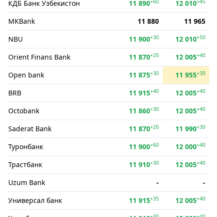
+60
+45
КДБ Банк Ўзбекистон
11 890
12 010
MKBank
11 880
11 965
+30
+50
NBU
11 900
12 010
+20
+40
Orient Finans Bank
11 870
12 005
+30
+30
Open bank
11 875
11 955
+40
+40
BRB
11 915
12 005
+30
+40
Octobank
11 860
12 005
+20
+30
Saderat Bank
11 870
11 990
+60
+40
Туронбанк
11 900
12 000
+30
+40
Трастбанк
11 910
12 005
Uzum Bank
-
-
+35
+40
Универсал банк
11 915
12 005
+30
+40