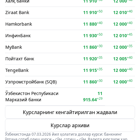
Халқ банки
11 910
12 000
+50
+40
Ziraat Bank
11 910
12 010
+40
+40
Hamkorbank
11 880
12 000
+50
+45
ИнфинБанк
11 930
12 010
+30
+35
MyBank
11 860
12 000
+35
+40
Пойтахт банк
11 920
12 005
+35
+40
TengeBank
11 915
12 000
+30
+40
Узпромстройбанк (SQB)
11 860
12 000
Ўзбекистон Респубикаси
11
+29
Марказий банки
915.64
Курсларнинг кенгайтирилган жадвали
Курслар архиви
Ўзбекистонда 07.03.2026 йил ҳолатига доллар курси: банкнинг
ўртача сотиб олиш курси – сўм, сотиш – сўм. Валюта курслари ҳар