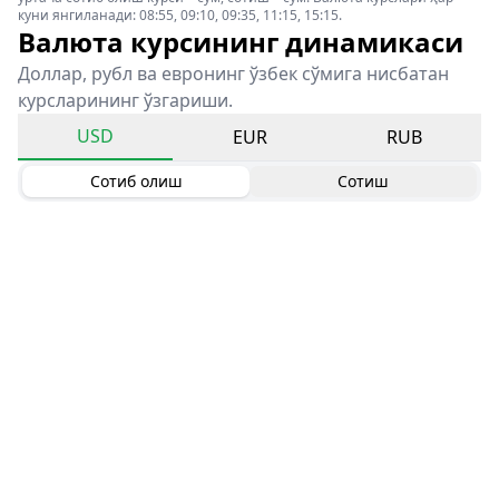
куни янгиланади: 08:55, 09:10, 09:35, 11:15, 15:15.
Валюта курсининг динамикаси
Доллар, рубл ва евронинг ўзбек сўмига нисбатан
курсларининг ўзгариши.
USD
EUR
RUB
Сотиб олиш
Сотиш