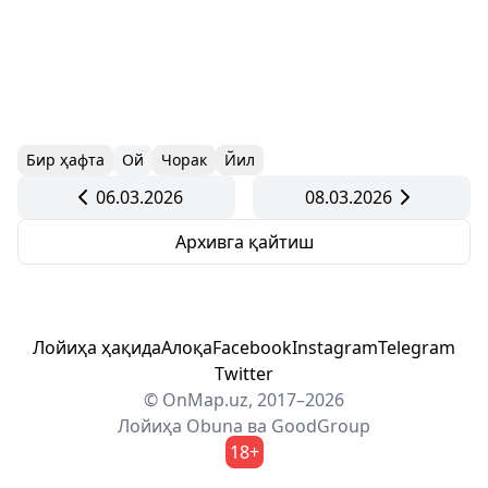
Бир ҳафта
Ой
Чорак
Йил
06.03.2026
08.03.2026
Архивга қайтиш
Лойиҳа ҳақида
Алоқа
Facebook
Instagram
Telegram
Twitter
© OnMap.uz, 2017–2026
Лойиҳа
Obuna
ва
GoodGroup
18+