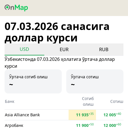
07.03.2026 санасига
доллар курси
USD
EUR
RUB
Ўзбекистонда 07.03.2026 ҳолатига ўртача доллар
курси
Ўртача сотиб олиш
Ўртача сотиш
~
~
Сотиб
Банк
Сотиш
олиш
+35
+40
Asia Alliance Bank
11 935
12 005
+50
+60
Агробанк
11 900
12 000