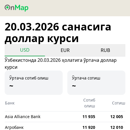
20.03.2026 санасига
доллар курси
USD
EUR
RUB
Ўзбекистонда 20.03.2026 ҳолатига ўртача доллар
курси
Ўртача сотиб олиш
Ўртача сотиш
~
~
Сотиб
Банк
Сотиш
олиш
Asia Alliance Bank
11 935
12 005
Агробанк
11 920
12 010