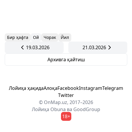
Бир ҳафта
Ой
Чорак
Йил
19.03.2026
21.03.2026
Архивга қайтиш
Лойиҳа ҳақида
Алоқа
Facebook
Instagram
Telegram
Twitter
© OnMap.uz, 2017–2026
Лойиҳа
Obuna
ва
GoodGroup
18+