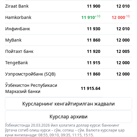
Ziraat Bank
11 900
12 010
+10
-10
Hamkorbank
11 910
12 000
ИнфинБанк
11 930
12 010
MyBank
11 860
12 000
Пойтахт банк
11 920
12 005
TengeBank
11 915
12 000
Узпромстройбанк (SQB)
11 860
12 000
Ўзбекистон Респубикаси
11 915.64
Марказий банки
Курсларнинг кенгайтирилган жадвали
Курслар архиви
Ўзбекистонда 20.03.2026 йил ҳолатига доллар курси: банкнинг
ўртача сотиб олиш курси – сўм, сотиш – сўм. Валюта курслари ҳар
куни янгиланади: 08:55, 09:10, 09:35, 11:15, 15:15.