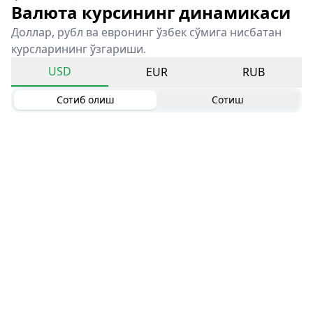
Валюта курсининг динамикаси
Доллар, рубл ва евронинг ўзбек сўмига нисбатан
курсларининг ўзгариши.
USD
EUR
RUB
Сотиб олиш
Сотиш