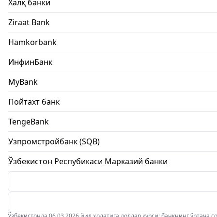
Халқ банки
Ziraat Bank
Hamkorbank
ИнфинБанк
MyBank
Пойтахт банк
TengeBank
Узпромстройбанк (SQB)
Ўзбекистон Респубикаси Марказий банки
Ўзбекистонда 06.03.2026 йил ҳолатига доллар курси: банкнинг ўртача соти