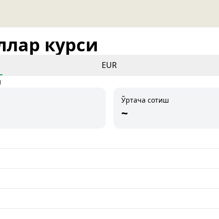
оллар курси
EUR
и
Ўртача сотиш
~