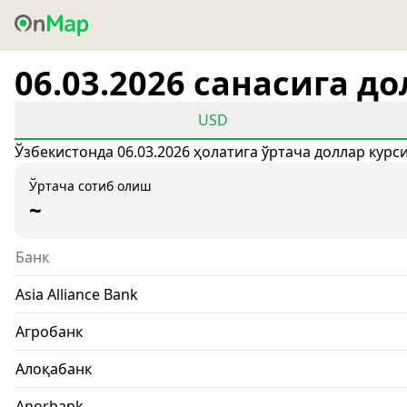
06.03.2026 санасига д
USD
Ўзбекистонда 06.03.2026 ҳолатига ўртача доллар курс
Ўртача сотиб олиш
~
Банк
Asia Alliance Bank
Агробанк
Алоқабанк
Anorbank