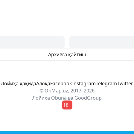
Архивга қайтиш
Лойиҳа ҳақида
Алоқа
Facebook
Instagram
Telegram
Twitter
© OnMap.uz, 2017–2026
Лойиҳа
Obuna
ва
GoodGroup
18+