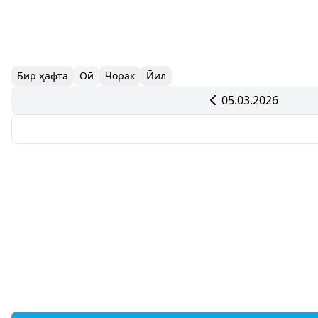
Бир ҳафта
Ой
Чорак
Йил
05.03.2026