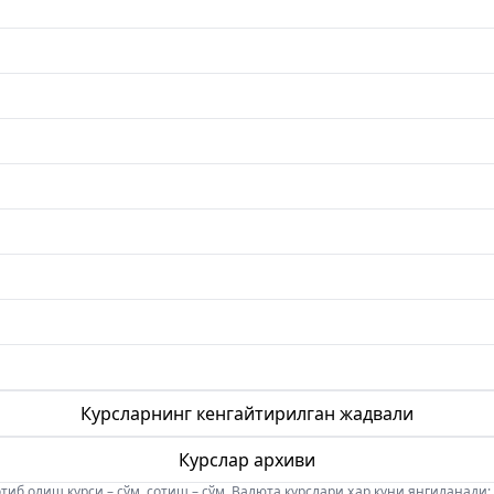
Курсларнинг кенгайтирилган жадвали
Курслар архиви
б олиш курси – сўм, сотиш – сўм. Валюта курслари ҳар куни янгиланади: 08:5