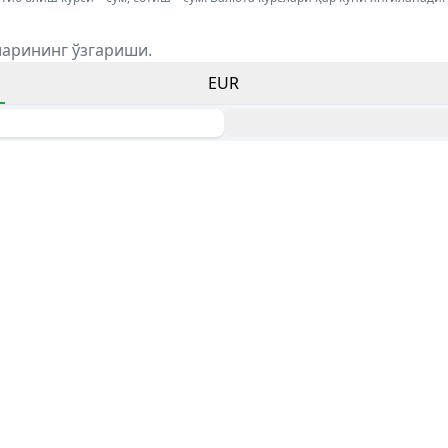
ларининг ўзгариши.
EUR