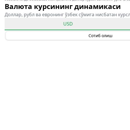
Валюта курсининг динамикаси
Доллар, рубл ва евронинг ўзбек сўмига нисбатан курс
USD
Сотиб олиш