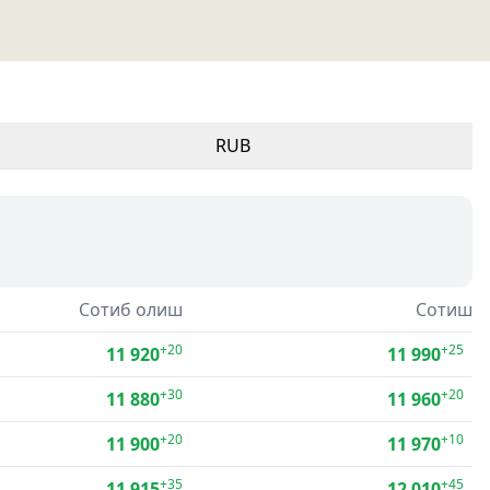
RUB
Сотиб олиш
Сотиш
+20
+25
11 920
11 990
+30
+20
11 880
11 960
+20
+10
11 900
11 970
+35
+45
11 915
12 010