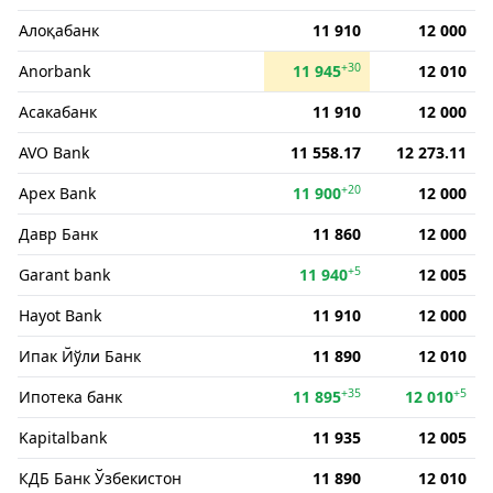
Алоқабанк
11 910
12 000
+30
Anorbank
11 945
12 010
Асакабанк
11 910
12 000
AVO Bank
11 558.17
12 273.11
+20
Apex Bank
11 900
12 000
Давр Банк
11 860
12 000
+5
Garant bank
11 940
12 005
Hayot Bank
11 910
12 000
Ипак Йўли Банк
11 890
12 010
+35
+5
Ипотека банк
11 895
12 010
Kapitalbank
11 935
12 005
КДБ Банк Ўзбекистон
11 890
12 010