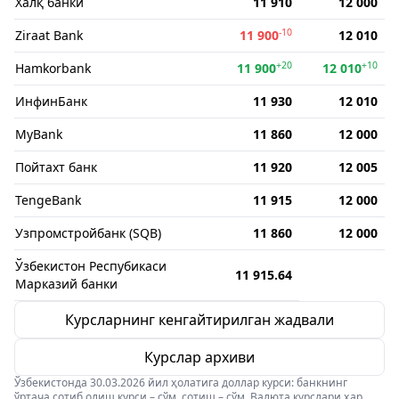
Халқ банки
11 910
12 000
-10
Ziraat Bank
11 900
12 010
+20
+10
Hamkorbank
11 900
12 010
ИнфинБанк
11 930
12 010
MyBank
11 860
12 000
Пойтахт банк
11 920
12 005
TengeBank
11 915
12 000
Узпромстройбанк (SQB)
11 860
12 000
Ўзбекистон Респубикаси
11 915.64
Марказий банки
Курсларнинг кенгайтирилган жадвали
Курслар архиви
Ўзбекистонда 30.03.2026 йил ҳолатига доллар курси: банкнинг
ўртача сотиб олиш курси – сўм, сотиш – сўм. Валюта курслари ҳар