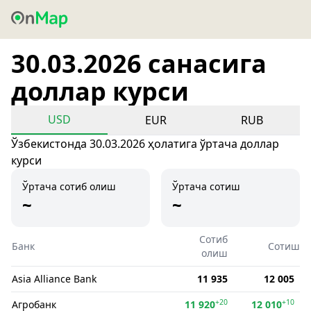
30.03.2026 санасига
доллар курси
USD
EUR
RUB
Ўзбекистонда 30.03.2026 ҳолатига ўртача доллар
курси
Ўртача сотиб олиш
Ўртача сотиш
~
~
Сотиб
Банк
Сотиш
олиш
Asia Alliance Bank
11 935
12 005
+20
+10
Агробанк
11 920
12 010