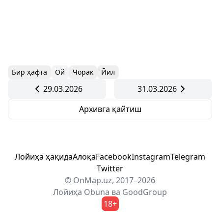
Бир ҳафта
Ой
Чорак
Йил
29.03.2026
31.03.2026
Архивга қайтиш
Лойиҳа ҳақида
Алоқа
Facebook
Instagram
Telegram
Twitter
© OnMap.uz, 2017–2026
Лойиҳа
Obuna
ва
GoodGroup
18+