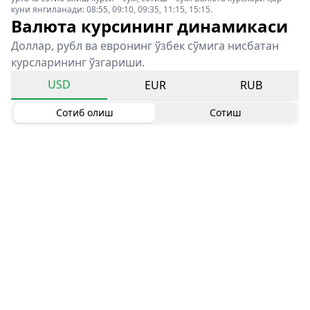
куни янгиланади: 08:55, 09:10, 09:35, 11:15, 15:15.
Валюта курсининг динамикаси
Доллар, рубл ва евронинг ўзбек сўмига нисбатан
курсларининг ўзгариши.
USD
EUR
RUB
Сотиб олиш
Сотиш