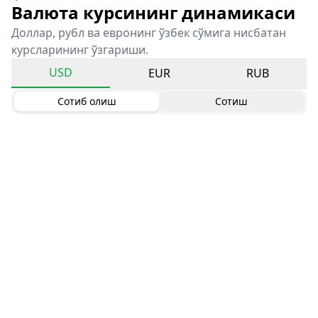
Валюта курсининг динамикаси
Доллар, рубл ва евронинг ўзбек сўмига нисбатан
курсларининг ўзгариши.
USD
EUR
RUB
Сотиб олиш
Сотиш