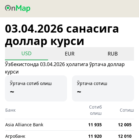
03.04.2026 санасига
доллар курси
USD
EUR
RUB
Ўзбекистонда 03.04.2026 ҳолатига ўртача доллар
курси
Ўртача сотиб олиш
Ўртача сотиш
~
~
Сотиб
Банк
Сотиш
олиш
Asia Alliance Bank
11 935
12 005
Агробанк
11 920
12 010