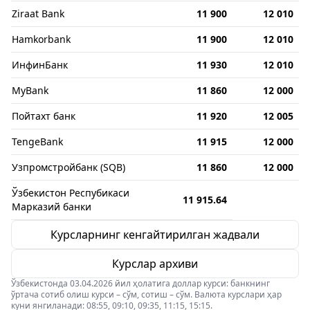
Ziraat Bank
11 900
12 010
Hamkorbank
11 900
12 010
ИнфинБанк
11 930
12 010
MyBank
11 860
12 000
Пойтахт банк
11 920
12 005
TengeBank
11 915
12 000
Узпромстройбанк (SQB)
11 860
12 000
Ўзбекистон Респубикаси
11 915.64
Марказий банки
Курсларнинг кенгайтирилган жадвали
Курслар архиви
Ўзбекистонда 03.04.2026 йил ҳолатига доллар курси: банкнинг
ўртача сотиб олиш курси – сўм, сотиш – сўм. Валюта курслари ҳар
куни янгиланади: 08:55, 09:10, 09:35, 11:15, 15:15.