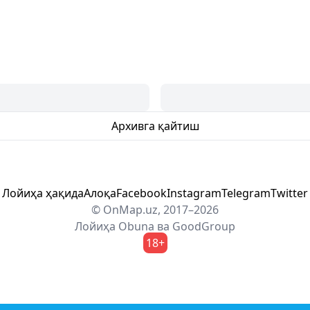
Архивга қайтиш
Лойиҳа ҳақида
Алоқа
Facebook
Instagram
Telegram
Twitter
© OnMap.uz, 2017–2026
Лойиҳа
Obuna
ва
GoodGroup
18+