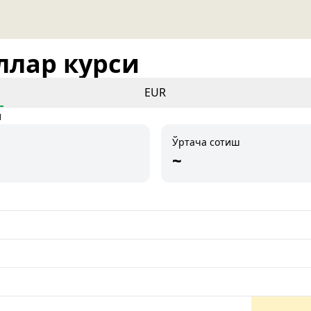
оллар курси
EUR
и
Ўртача сотиш
~