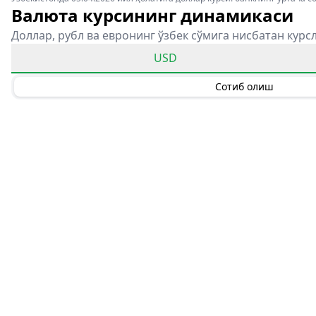
Валюта курсининг динамикаси
Доллар, рубл ва евронинг ўзбек сўмига нисбатан курс
USD
Сотиб олиш