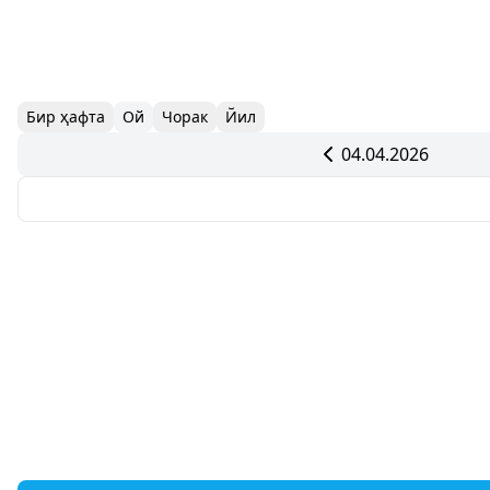
Бир ҳафта
Ой
Чорак
Йил
04.04.2026