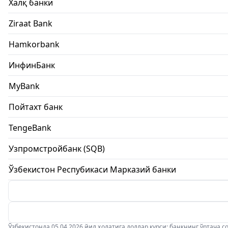
Халқ банки
Ziraat Bank
Hamkorbank
ИнфинБанк
MyBank
Пойтахт банк
TengeBank
Узпромстройбанк (SQB)
Ўзбекистон Респубикаси Марказий банки
Ўзбекистонда 05.04.2026 йил ҳолатига доллар курси: банкнинг ўртача соти