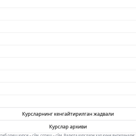
Курсларнинг кенгайтирилган жадвали
Курслар архиви
б олиш курси – сўм, сотиш – сўм. Валюта курслари ҳар куни янгиланади: 08:5