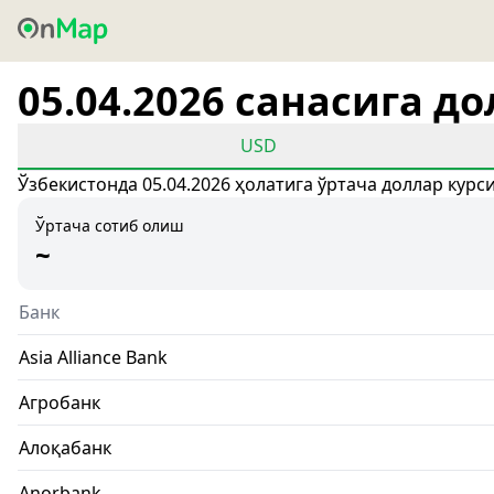
05.04.2026 санасига д
USD
Ўзбекистонда 05.04.2026 ҳолатига ўртача доллар курс
Ўртача сотиб олиш
~
Банк
Asia Alliance Bank
Агробанк
Алоқабанк
Anorbank