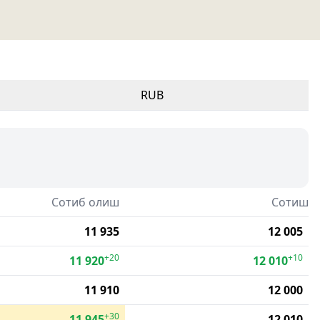
RUB
Сотиб олиш
Сотиш
11 935
12 005
+20
+10
11 920
12 010
11 910
12 000
+30
11 945
12 010