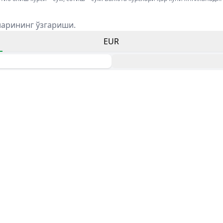
ларининг ўзгариши.
EUR