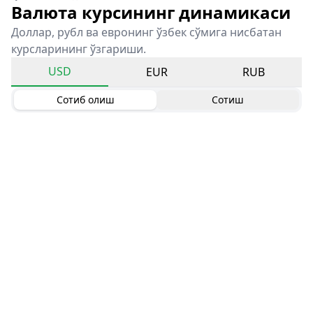
Валюта курсининг динамикаси
Доллар, рубл ва евронинг ўзбек сўмига нисбатан
курсларининг ўзгариши.
USD
EUR
RUB
Сотиб олиш
Сотиш