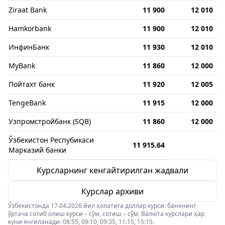
Ziraat Bank
11 900
12 010
Hamkorbank
11 900
12 010
ИнфинБанк
11 930
12 010
MyBank
11 860
12 000
Пойтахт банк
11 920
12 005
TengeBank
11 915
12 000
Узпромстройбанк (SQB)
11 860
12 000
Ўзбекистон Респубикаси
11 915.64
Марказий банки
Курсларнинг кенгайтирилган жадвали
Курслар архиви
Ўзбекистонда 17.04.2026 йил ҳолатига доллар курси: банкнинг
ўртача сотиб олиш курси – сўм, сотиш – сўм. Валюта курслари ҳар
куни янгиланади: 08:55, 09:10, 09:35, 11:15, 15:15.