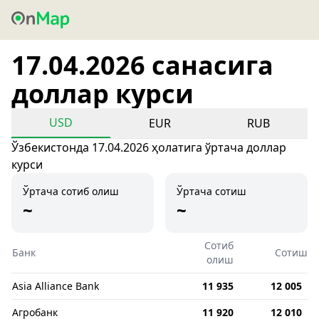
17.04.2026 санасига
доллар курси
USD
EUR
RUB
Ўзбекистонда 17.04.2026 ҳолатига ўртача доллар
курси
Ўртача сотиб олиш
Ўртача сотиш
~
~
Сотиб
Банк
Сотиш
олиш
Asia Alliance Bank
11 935
12 005
Агробанк
11 920
12 010