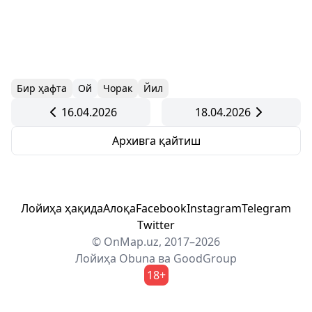
Бир ҳафта
Ой
Чорак
Йил
16.04.2026
18.04.2026
Архивга қайтиш
Лойиҳа ҳақида
Алоқа
Facebook
Instagram
Telegram
Twitter
© OnMap.uz, 2017–2026
Лойиҳа
Obuna
ва
GoodGroup
18+