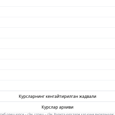
Курсларнинг кенгайтирилган жадвали
Курслар архиви
б олиш курси – сўм, сотиш – сўм. Валюта курслари ҳар куни янгиланади: 08:5