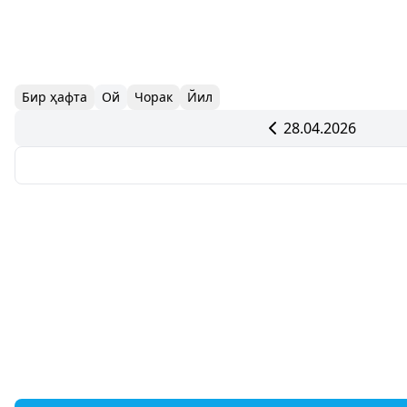
Бир ҳафта
Ой
Чорак
Йил
28.04.2026