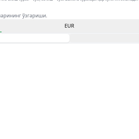
ларининг ўзгариши.
EUR