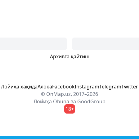
Архивга қайтиш
Лойиҳа ҳақида
Алоқа
Facebook
Instagram
Telegram
Twitter
© OnMap.uz, 2017–2026
Лойиҳа
Obuna
ва
GoodGroup
18+