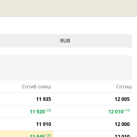
RUB
Сотиб олиш
Сотиш
11 935
12 005
+20
+10
11 920
12 010
11 910
12 000
+30
11 945
12 010