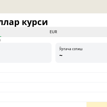
оллар курси
EUR
и
Ўртача сотиш
~