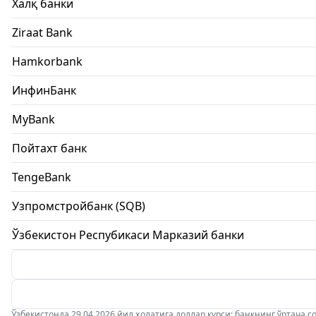
Халқ банки
Ziraat Bank
Hamkorbank
ИнфинБанк
MyBank
Пойтахт банк
TengeBank
Узпромстройбанк (SQB)
Ўзбекистон Респубикаси Марказий банки
Ўзбекистонда 29.04.2026 йил ҳолатига доллар курси: банкнинг ўртача соти