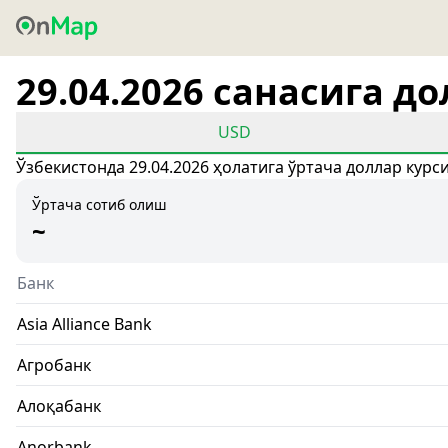
29.04.2026 санасига д
USD
Ўзбекистонда 29.04.2026 ҳолатига ўртача доллар курс
Ўртача сотиб олиш
~
Банк
Asia Alliance Bank
Агробанк
Алоқабанк
Anorbank