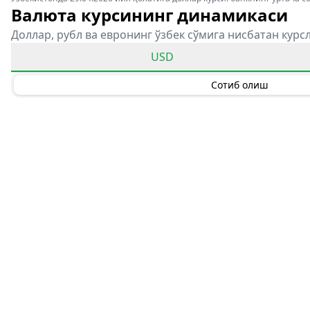
Валюта курсининг динамикаси
Доллар, рубл ва евронинг ўзбек сўмига нисбатан курс
USD
Сотиб олиш