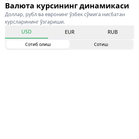
Валюта курсининг динамикаси
Доллар, рубл ва евронинг ўзбек сўмига нисбатан
курсларининг ўзгариши.
USD
EUR
RUB
Сотиб олиш
Сотиш