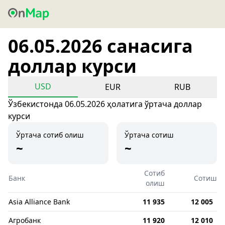
06.05.2026 санасига
доллар курси
USD
EUR
RUB
Ўзбекистонда 06.05.2026 ҳолатига ўртача доллар
курси
Ўртача сотиб олиш
Ўртача сотиш
~
~
Сотиб
Банк
Сотиш
олиш
Asia Alliance Bank
11 935
12 005
Агробанк
11 920
12 010