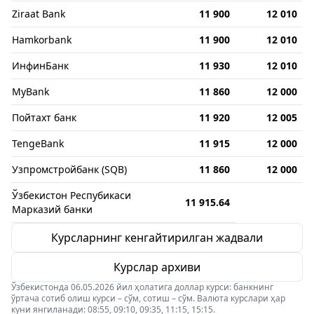
Ziraat Bank
11 900
12 010
Hamkorbank
11 900
12 010
ИнфинБанк
11 930
12 010
MyBank
11 860
12 000
Пойтахт банк
11 920
12 005
TengeBank
11 915
12 000
Узпромстройбанк (SQB)
11 860
12 000
Ўзбекистон Респубикаси
11 915.64
Марказий банки
Курсларнинг кенгайтирилган жадвали
Курслар архиви
Ўзбекистонда 06.05.2026 йил ҳолатига доллар курси: банкнинг
ўртача сотиб олиш курси – сўм, сотиш – сўм. Валюта курслари ҳар
куни янгиланади: 08:55, 09:10, 09:35, 11:15, 15:15.