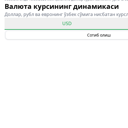
Валюта курсининг динамикаси
Доллар, рубл ва евронинг ўзбек сўмига нисбатан курс
USD
Сотиб олиш