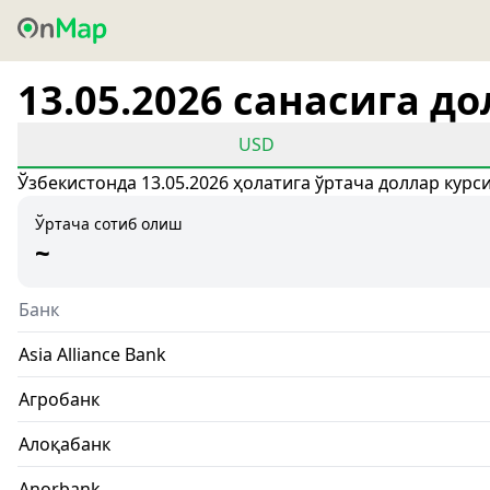
13.05.2026 санасига д
USD
Ўзбекистонда 13.05.2026 ҳолатига ўртача доллар курс
Ўртача сотиб олиш
~
Банк
Asia Alliance Bank
Агробанк
Алоқабанк
Anorbank