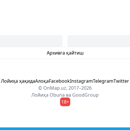
Архивга қайтиш
Лойиҳа ҳақида
Алоқа
Facebook
Instagram
Telegram
Twitter
© OnMap.uz, 2017–2026
Лойиҳа
Obuna
ва
GoodGroup
18+