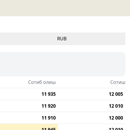
RUB
Сотиб олиш
Сотиш
11 935
12 005
11 920
12 010
11 910
12 000
11 945
12 010