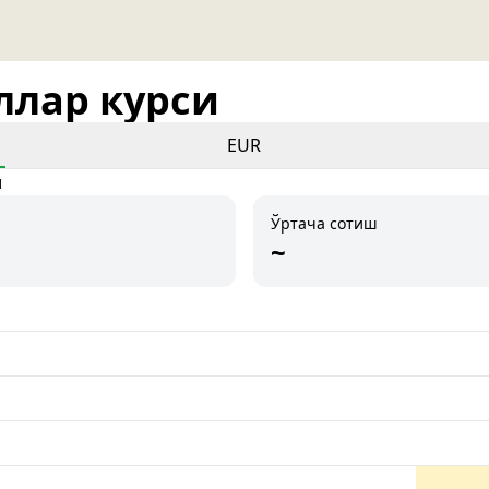
оллар курси
EUR
и
Ўртача сотиш
~