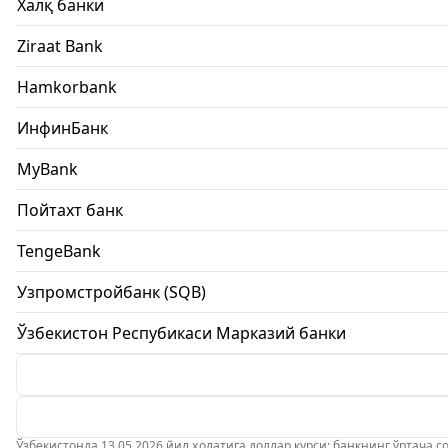
Халқ банки
Ziraat Bank
Hamkorbank
ИнфинБанк
MyBank
Пойтахт банк
TengeBank
Узпромстройбанк (SQB)
Ўзбекистон Респубикаси Марказий банки
Ўзбекистонда 13.05.2026 йил ҳолатига доллар курси: банкнинг ўртача соти