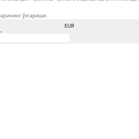
ларининг ўзгариши.
EUR