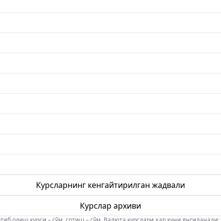
Курсларнинг кенгайтирилган жадвали
Курслар архиви
б олиш курси – сўм, сотиш – сўм. Валюта курслари ҳар куни янгиланади: 08:5