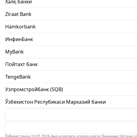
Халқ банки
Ziraat Bank
Hamkorbank
ИнфинБанк
MyBank
Пойтахт банк
TengeBank
Узпромстройбанк (SQB)
Ўзбекистон Респубикаси Марказий банки
Ўзбекистонда 23.05.2026 йил ҳолатига доллар курси: банкнинг ўртача соти