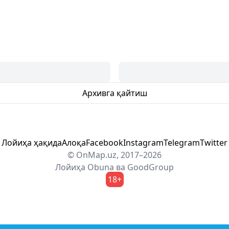
Архивга қайтиш
Лойиҳа ҳақида
Алоқа
Facebook
Instagram
Telegram
Twitter
© OnMap.uz, 2017–2026
Лойиҳа
Obuna
ва
GoodGroup
18+