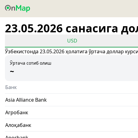
23.05.2026 санасига д
USD
Ўзбекистонда 23.05.2026 ҳолатига ўртача доллар курс
Ўртача сотиб олиш
~
Банк
Asia Alliance Bank
Агробанк
Алоқабанк
Anorbank