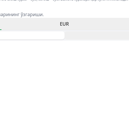
ларининг ўзгариши.
EUR