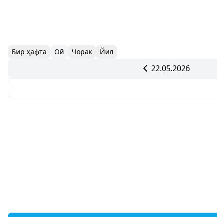
Бир ҳафта
Ой
Чорак
Йил
22.05.2026