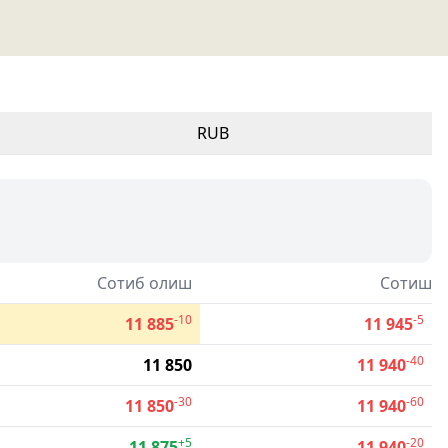
RUB
Сотиб олиш
Сотиш
-10
-5
11 885
11 945
-40
11 850
11 940
-30
-60
11 850
11 940
+5
-20
11 875
11 940