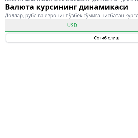
Валюта курсининг динамикаси
Доллар, рубл ва евронинг ўзбек сўмига нисбатан курс
USD
Сотиб олиш