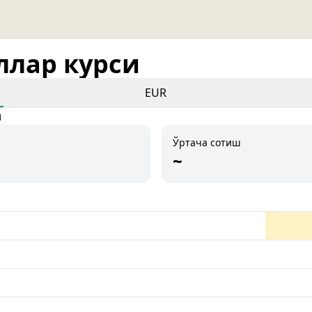
оллар курси
EUR
и
Ўртача сотиш
~