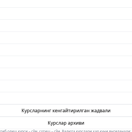
Курсларнинг кенгайтирилган жадвали
Курслар архиви
б олиш курси – сўм, сотиш – сўм. Валюта курслари ҳар куни янгиланади: 08:5