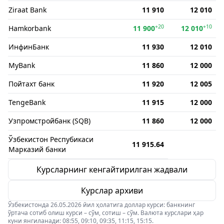
Ziraat Bank
11 910
12 010
+20
+10
Hamkorbank
11 900
12 010
ИнфинБанк
11 930
12 010
MyBank
11 860
12 000
Пойтахт банк
11 920
12 005
TengeBank
11 915
12 000
Узпромстройбанк (SQB)
11 860
12 000
Ўзбекистон Респубикаси
11 915.64
Марказий банки
Курсларнинг кенгайтирилган жадвали
Курслар архиви
Ўзбекистонда 26.05.2026 йил ҳолатига доллар курси: банкнинг
ўртача сотиб олиш курси – сўм, сотиш – сўм. Валюта курслари ҳар
куни янгиланади: 08:55, 09:10, 09:35, 11:15, 15:15.