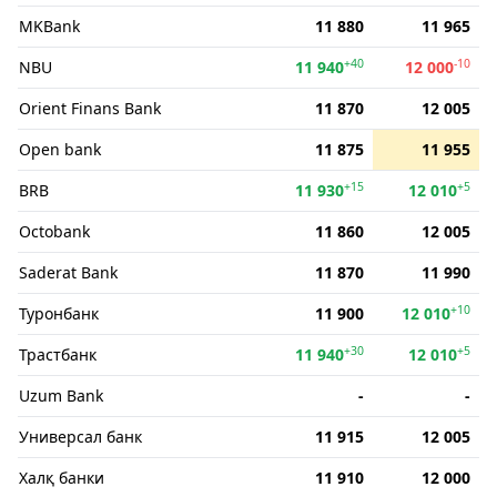
MKBank
11 880
11 965
+40
-10
NBU
11 940
12 000
Orient Finans Bank
11 870
12 005
Open bank
11 875
11 955
+15
+5
BRB
11 930
12 010
Octobank
11 860
12 005
Saderat Bank
11 870
11 990
+10
Туронбанк
11 900
12 010
+30
+5
Трастбанк
11 940
12 010
Uzum Bank
-
-
Универсал банк
11 915
12 005
Халқ банки
11 910
12 000