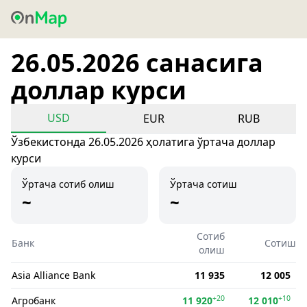
26.05.2026 санасига
доллар курси
USD
EUR
RUB
Ўзбекистонда 26.05.2026 ҳолатига ўртача доллар
курси
Ўртача сотиб олиш
Ўртача сотиш
~
~
Сотиб
Банк
Сотиш
олиш
Asia Alliance Bank
11 935
12 005
+20
+10
Агробанк
11 920
12 010