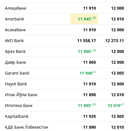
Алоқабанк
11 910
12 000
+30
Anorbank
11 945
12 010
Асакабанк
11 910
12 000
AVO Bank
11 558.17
12 273.11
+20
Apex Bank
11 900
12 000
Давр Банк
11 860
12 000
+5
Garant bank
11 940
12 005
Hayot Bank
11 910
12 000
Ипак Йўли Банк
11 890
12 010
+35
+5
Ипотека банк
11 895
12 010
Kapitalbank
11 935
12 005
КДБ Банк Ўзбекистон
11 890
12 010