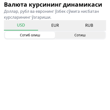
Валюта курсининг динамикаси
Доллар, рубл ва евронинг ўзбек сўмига нисбатан
курсларининг ўзгариши.
USD
EUR
RUB
Сотиб олиш
Сотиш