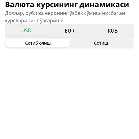
Валюта курсининг динамикаси
Доллар, рубл ва евронинг ўзбек сўмига нисбатан
курсларининг ўзгариши.
USD
EUR
RUB
Сотиб олиш
Сотиш