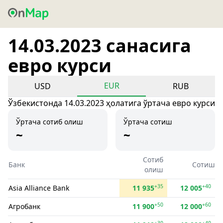
14.03.2023 санасига
евро курси
EUR
USD
RUB
Ўзбекистонда 14.03.2023 ҳолатига ўртача евро курси
Ўртача сотиб олиш
Ўртача сотиш
~
~
Сотиб
Банк
Сотиш
олиш
+35
+40
Asia Alliance Bank
11 935
12 005
+50
+60
Агробанк
11 900
12 000
+30
+40