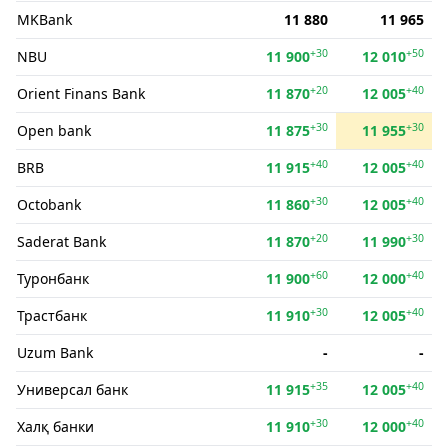
MKBank
11 880
11 965
+30
+50
NBU
11 900
12 010
+20
+40
Orient Finans Bank
11 870
12 005
+30
+30
Open bank
11 875
11 955
+40
+40
BRB
11 915
12 005
+30
+40
Octobank
11 860
12 005
+20
+30
Saderat Bank
11 870
11 990
+60
+40
Туронбанк
11 900
12 000
+30
+40
Трастбанк
11 910
12 005
Uzum Bank
-
-
+35
+40
Универсал банк
11 915
12 005
+30
+40
Халқ банки
11 910
12 000