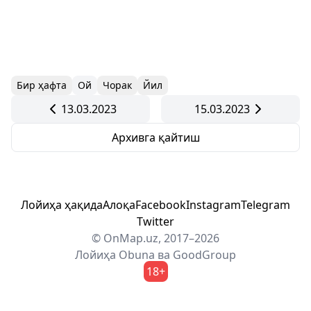
Бир ҳафта
Ой
Чорак
Йил
13.03.2023
15.03.2023
Архивга қайтиш
Лойиҳа ҳақида
Алоқа
Facebook
Instagram
Telegram
Twitter
© OnMap.uz, 2017–2026
Лойиҳа
Obuna
ва
GoodGroup
18+