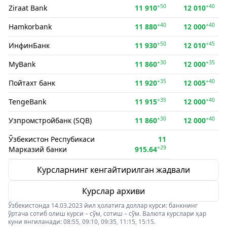
+50
+40
Ziraat Bank
11 910
12 010
+40
+40
Hamkorbank
11 880
12 000
+50
+45
ИнфинБанк
11 930
12 010
+30
+35
MyBank
11 860
12 000
+35
+40
Пойтахт банк
11 920
12 005
+35
+40
TengeBank
11 915
12 000
+30
+40
Узпромстройбанк (SQB)
11 860
12 000
Ўзбекистон Респубикаси
11
+29
Марказий банки
915.64
Курсларнинг кенгайтирилган жадвали
Курслар архиви
Ўзбекистонда 14.03.2023 йил ҳолатига доллар курси: банкнинг
ўртача сотиб олиш курси – сўм, сотиш – сўм. Валюта курслари ҳар
куни янгиланади: 08:55, 09:10, 09:35, 11:15, 15:15.