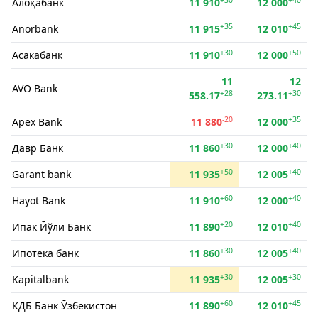
Алоқабанк
11 910
12 000
+35
+45
Anorbank
11 915
12 010
+30
+50
Асакабанк
11 910
12 000
11
12
AVO Bank
+28
+30
558.17
273.11
-20
+35
Apex Bank
11 880
12 000
+30
+40
Давр Банк
11 860
12 000
+50
+40
Garant bank
11 935
12 005
+60
+40
Hayot Bank
11 910
12 000
+20
+40
Ипак Йўли Банк
11 890
12 010
+30
+40
Ипотека банк
11 860
12 005
+30
+30
Kapitalbank
11 935
12 005
+60
+45
КДБ Банк Ўзбекистон
11 890
12 010