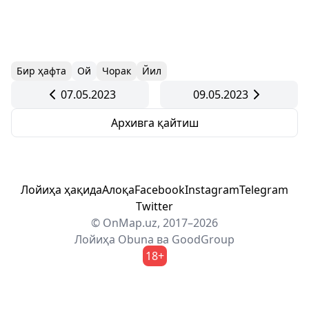
Бир ҳафта
Ой
Чорак
Йил
07.05.2023
09.05.2023
Архивга қайтиш
Лойиҳа ҳақида
Алоқа
Facebook
Instagram
Telegram
Twitter
© OnMap.uz, 2017–2026
Лойиҳа
Obuna
ва
GoodGroup
18+