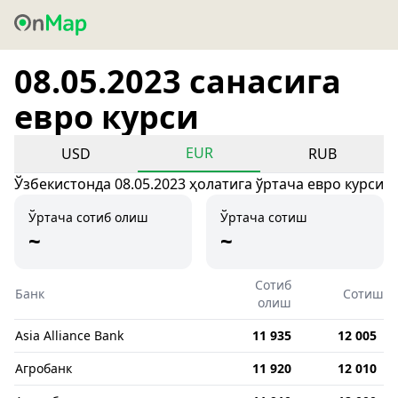
08.05.2023 санасига
евро курси
EUR
USD
RUB
Ўзбекистонда 08.05.2023 ҳолатига ўртача евро курси
Ўртача сотиб олиш
Ўртача сотиш
~
~
Сотиб
Банк
Сотиш
олиш
Asia Alliance Bank
11 935
12 005
Агробанк
11 920
12 010