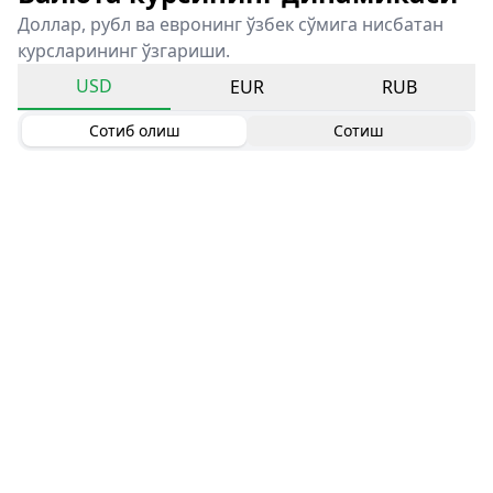
Доллар, рубл ва евронинг ўзбек сўмига нисбатан
курсларининг ўзгариши.
USD
EUR
RUB
Сотиб олиш
Сотиш