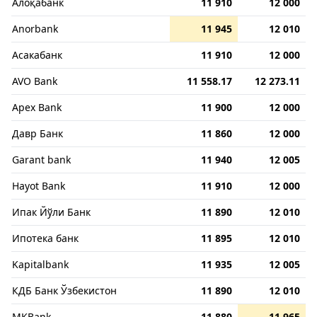
Алоқабанк
11 910
12 000
Anorbank
11 945
12 010
Асакабанк
11 910
12 000
AVO Bank
11 558.17
12 273.11
Apex Bank
11 900
12 000
Давр Банк
11 860
12 000
Garant bank
11 940
12 005
Hayot Bank
11 910
12 000
Ипак Йўли Банк
11 890
12 010
Ипотека банк
11 895
12 010
Kapitalbank
11 935
12 005
КДБ Банк Ўзбекистон
11 890
12 010
MKBank
11 880
11 965