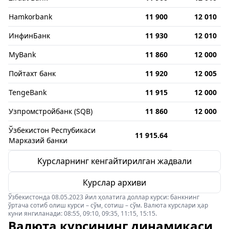
Hamkorbank
11 900
12 010
ИнфинБанк
11 930
12 010
MyBank
11 860
12 000
Пойтахт банк
11 920
12 005
TengeBank
11 915
12 000
Узпромстройбанк (SQB)
11 860
12 000
Ўзбекистон Респубикаси
11 915.64
Марказий банки
Курсларнинг кенгайтирилган жадвали
Курслар архиви
Ўзбекистонда 08.05.2023 йил ҳолатига доллар курси: банкнинг
ўртача сотиб олиш курси – сўм, сотиш – сўм. Валюта курслари ҳар
куни янгиланади: 08:55, 09:10, 09:35, 11:15, 15:15.
Валюта курсининг динамикаси