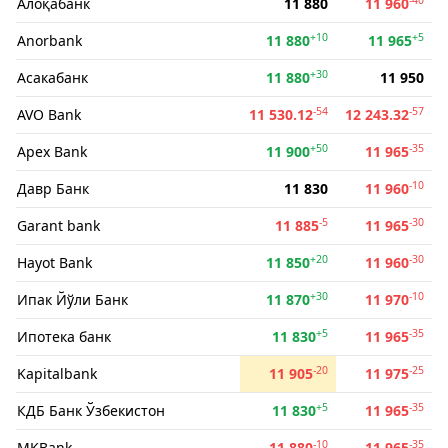
Алоқабанк
11 880
11 960
+10
+5
Anorbank
11 880
11 965
+30
Асакабанк
11 880
11 950
-54
-57
AVO Bank
11 530.12
12 243.32
+50
-35
Apex Bank
11 900
11 965
-10
Давр Банк
11 830
11 960
-5
-30
Garant bank
11 885
11 965
+20
-30
Hayot Bank
11 850
11 960
+30
-10
Ипак Йўли Банк
11 870
11 970
+5
-35
Ипотека банк
11 830
11 965
-20
-25
Kapitalbank
11 905
11 975
+5
-35
КДБ Банк Ўзбекистон
11 830
11 965
-10
-35
MKBank
11 880
11 965