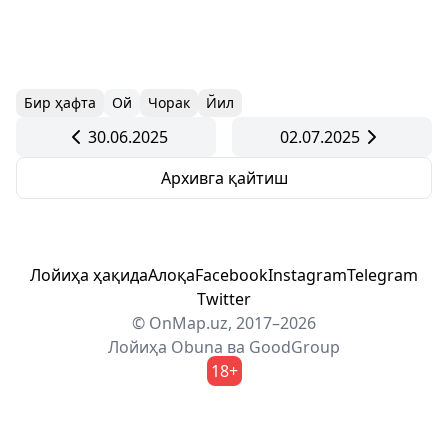
Бир ҳафта
Ой
Чорак
Йил
30.06.2025
02.07.2025
Архивга қайтиш
Лойиҳа ҳақида
Алоқа
Facebook
Instagram
Telegram
Twitter
© OnMap.uz, 2017–2026
Лойиҳа
Obuna
ва
GoodGroup
18+