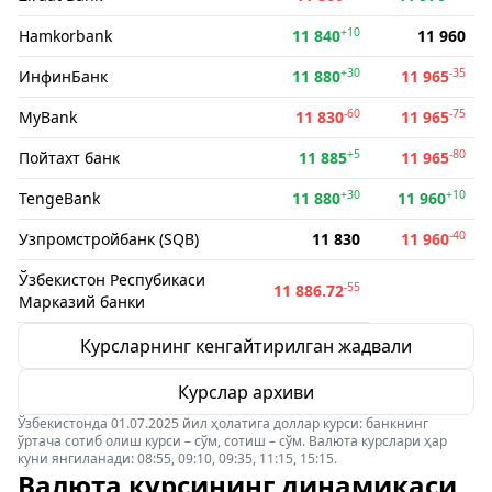
+10
Hamkorbank
11 840
11 960
+30
-35
ИнфинБанк
11 880
11 965
-60
-75
MyBank
11 830
11 965
+5
-80
Пойтахт банк
11 885
11 965
+30
+10
TengeBank
11 880
11 960
-40
Узпромстройбанк (SQB)
11 830
11 960
Ўзбекистон Респубикаси
-55
11 886.72
Марказий банки
Курсларнинг кенгайтирилган жадвали
Курслар архиви
Ўзбекистонда 01.07.2025 йил ҳолатига доллар курси: банкнинг
ўртача сотиб олиш курси – сўм, сотиш – сўм. Валюта курслари ҳар
куни янгиланади: 08:55, 09:10, 09:35, 11:15, 15:15.
Валюта курсининг динамикаси