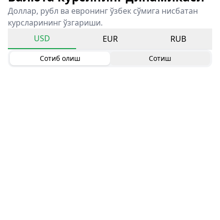
Доллар, рубл ва евронинг ўзбек сўмига нисбатан
курсларининг ўзгариши.
USD
EUR
RUB
Сотиб олиш
Сотиш