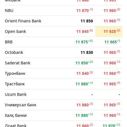
-10
-30
NBU
11 870
11 960
-35
Orient Finans Bank
11 850
11 965
-60
-60
Open bank
11 845
11 925
+45
+5
BRB
11 875
11 965
-35
Octobank
11 830
11 965
+20
-10
Saderat Bank
11 850
11 960
-30
-40
Туронбанк
11 840
11 960
+10
-35
Трастбанк
11 880
11 965
Uzum Bank
-
-
-20
-35
Универсал банк
11 880
11 965
+10
-10
Халқ банки
11 880
11 960
-20
+10
Ziraat Bank
11 860
11 970