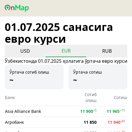
01.07.2025 санасига
евро курси
EUR
USD
RUB
Ўзбекистонда 01.07.2025 ҳолатига ўртача евро курси
Ўртача сотиб олиш
Ўртача сотиш
~
~
Сотиб
Банк
Сотиш
олиш
+5
+15
Asia Alliance Bank
11 900
11 965
-40
Агробанк
11 850
11 940
-40