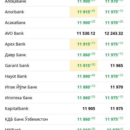
Алоқабанк
11 900
11 970
+35
+10
Anorbank
11 915
11 975
+20
+20
Асакабанк
11 900
11 970
AVO Bank
11 530.12
12 243.32
+15
+10
Apex Bank
11 915
11 975
+30
+15
Давр Банк
11 860
11 975
+30
Garant bank
11 915
11 965
+40
+10
Hayot Bank
11 890
11 970
+10
Ипак Йўли Банк
11 880
11 970
+30
+10
Ипотека банк
11 860
11 975
Kapitalbank
11 905
11 975
+30
+10
КДБ Банк Ўзбекистон
11 860
11 975
+30
+5
MKBank
11 910
11 970