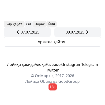
Бир ҳафта
Ой
Чорак
Йил
07.07.2025
09.07.2025
Архивга қайтиш
Лойиҳа ҳақида
Алоқа
Facebook
Instagram
Telegram
Twitter
© OnMap.uz, 2017–2026
Лойиҳа
Obuna
ва
GoodGroup
18+