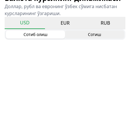
Доллар, рубл ва евронинг ўзбек сўмига нисбатан
курсларининг ўзгариши.
USD
EUR
RUB
Сотиб олиш
Сотиш