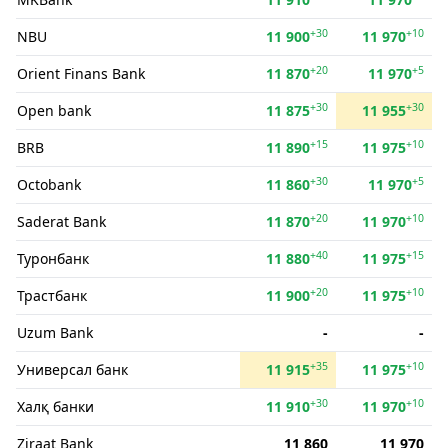
+30
+10
NBU
11 900
11 970
+20
+5
Orient Finans Bank
11 870
11 970
+30
+30
Open bank
11 875
11 955
+15
+10
BRB
11 890
11 975
+30
+5
Octobank
11 860
11 970
+20
+10
Saderat Bank
11 870
11 970
+40
+15
Туронбанк
11 880
11 975
+20
+10
Трастбанк
11 900
11 975
Uzum Bank
-
-
+35
+10
Универсал банк
11 915
11 975
+30
+10
Халқ банки
11 910
11 970
Ziraat Bank
11 860
11 970