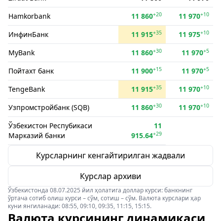
+20
+10
Hamkorbank
11 860
11 970
+35
+10
ИнфинБанк
11 915
11 975
+30
+5
MyBank
11 860
11 970
+15
+5
Пойтахт банк
11 900
11 970
+35
+10
TengeBank
11 915
11 970
+30
+10
Узпромстройбанк (SQB)
11 860
11 970
Ўзбекистон Респубикаси
11
+29
Марказий банки
915.64
Курсларнинг кенгайтирилган жадвали
Курслар архиви
Ўзбекистонда 08.07.2025 йил ҳолатига доллар курси: банкнинг
ўртача сотиб олиш курси – сўм, сотиш – сўм. Валюта курслари ҳар
куни янгиланади: 08:55, 09:10, 09:35, 11:15, 15:15.
Валюта курсининг динамикаси