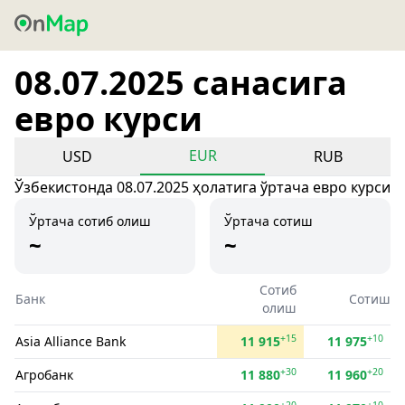
08.07.2025 санасига
евро курси
EUR
USD
RUB
Ўзбекистонда 08.07.2025 ҳолатига ўртача евро курси
Ўртача сотиб олиш
Ўртача сотиш
~
~
Сотиб
Банк
Сотиш
олиш
+15
+10
Asia Alliance Bank
11 915
11 975
+30
+20
Агробанк
11 880
11 960
+20
+10