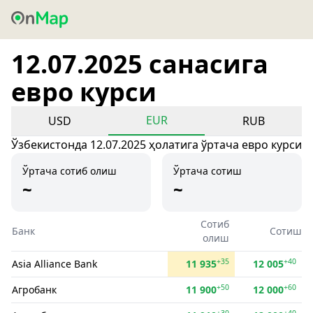
12.07.2025 санасига
евро курси
EUR
USD
RUB
Ўзбекистонда 12.07.2025 ҳолатига ўртача евро курси
Ўртача сотиб олиш
Ўртача сотиш
~
~
Сотиб
Банк
Сотиш
олиш
+35
+40
Asia Alliance Bank
11 935
12 005
+50
+60
Агробанк
11 900
12 000
+30
+40