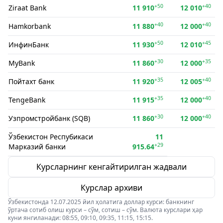
+50
+40
Ziraat Bank
11 910
12 010
+40
+40
Hamkorbank
11 880
12 000
+50
+45
ИнфинБанк
11 930
12 010
+30
+35
MyBank
11 860
12 000
+35
+40
Пойтахт банк
11 920
12 005
+35
+40
TengeBank
11 915
12 000
+30
+40
Узпромстройбанк (SQB)
11 860
12 000
Ўзбекистон Респубикаси
11
+29
Марказий банки
915.64
Курсларнинг кенгайтирилган жадвали
Курслар архиви
Ўзбекистонда 12.07.2025 йил ҳолатига доллар курси: банкнинг
ўртача сотиб олиш курси – сўм, сотиш – сўм. Валюта курслари ҳар
куни янгиланади: 08:55, 09:10, 09:35, 11:15, 15:15.