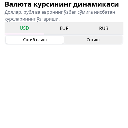
Валюта курсининг динамикаси
Доллар, рубл ва евронинг ўзбек сўмига нисбатан
курсларининг ўзгариши.
USD
EUR
RUB
Сотиб олиш
Сотиш