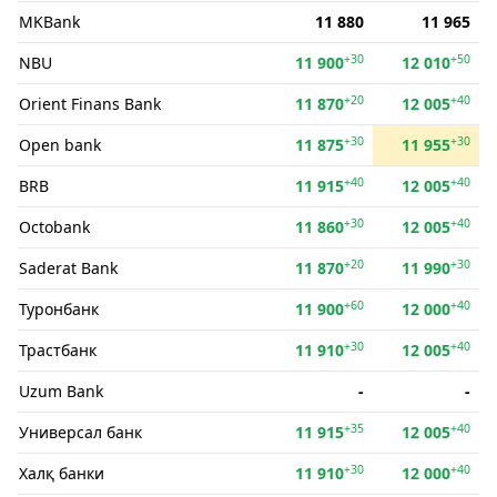
MKBank
11 880
11 965
+30
+50
NBU
11 900
12 010
+20
+40
Orient Finans Bank
11 870
12 005
+30
+30
Open bank
11 875
11 955
+40
+40
BRB
11 915
12 005
+30
+40
Octobank
11 860
12 005
+20
+30
Saderat Bank
11 870
11 990
+60
+40
Туронбанк
11 900
12 000
+30
+40
Трастбанк
11 910
12 005
Uzum Bank
-
-
+35
+40
Универсал банк
11 915
12 005
+30
+40
Халқ банки
11 910
12 000