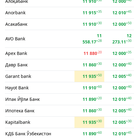
Алоқабанк
11 910
12 000
+35
+45
Anorbank
11 915
12 010
+30
+50
Асакабанк
11 910
12 000
11
12
AVO Bank
+28
+30
558.17
273.11
-20
+35
Apex Bank
11 880
12 000
+30
+40
Давр Банк
11 860
12 000
+50
+40
Garant bank
11 935
12 005
+60
+40
Hayot Bank
11 910
12 000
+20
+40
Ипак Йўли Банк
11 890
12 010
+30
+40
Ипотека банк
11 860
12 005
+30
+30
Kapitalbank
11 935
12 005
+60
+45
КДБ Банк Ўзбекистон
11 890
12 010