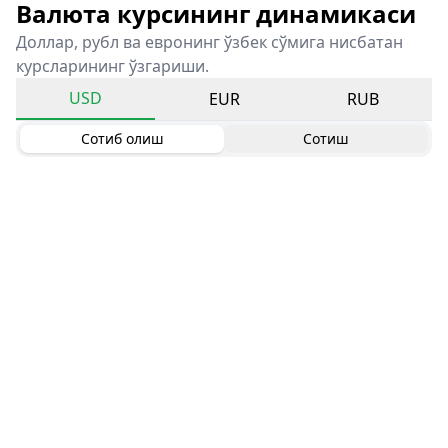
Валюта курсининг динамикаси
Доллар, рубл ва евронинг ўзбек сўмига нисбатан
курсларининг ўзгариши.
USD
EUR
RUB
Сотиб олиш
Сотиш