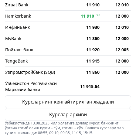
Ziraat Bank
11 910
12 010
+30
Hamkorbank
11 910
12 000
ИнфинБанк
11 930
12 010
MyBank
11 860
12 000
Пойтахт банк
11 920
12 005
TengeBank
11 915
12 000
Узпромстройбанк (SQB)
11 860
12 000
Ўзбекистон Респубикаси
11 915.64
Марказий банки
Курсларнинг кенгайтирилган жадвали
Курслар архиви
Ўзбекистонда 13.08.2025 йил ҳолатига доллар курси: банкнинг
ўртача сотиб олиш курси – сўм, сотиш – сўм. Валюта курслари ҳар
куни янгиланади: 08:55, 09:10, 09:35, 11:15, 15:15.