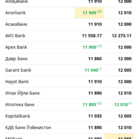
Алоқабанк
11 910
12 000
+30
Anorbank
11 945
12 010
Асакабанк
11 910
12 000
AVO Bank
11 558.17
12 273.11
+20
Apex Bank
11 900
12 000
Давр Банк
11 860
12 000
+5
Garant bank
11 940
12 005
Hayot Bank
11 910
12 000
Ипак Йўли Банк
11 890
12 010
+35
+5
Ипотека банк
11 895
12 010
Kapitalbank
11 935
12 005
КДБ Банк Ўзбекистон
11 890
12 010
MKBank
11 880
11 965