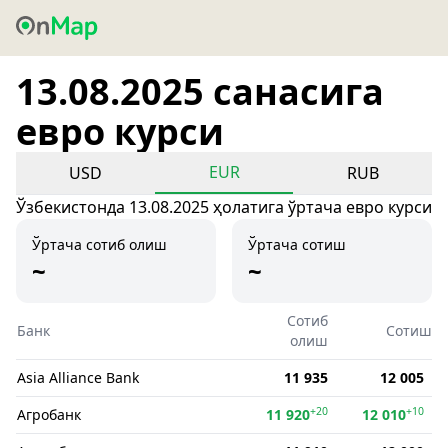
13.08.2025 санасига
евро курси
EUR
USD
RUB
Ўзбекистонда 13.08.2025 ҳолатига ўртача евро курси
Ўртача сотиб олиш
Ўртача сотиш
~
~
Сотиб
Банк
Сотиш
олиш
Asia Alliance Bank
11 935
12 005
+20
+10
Агробанк
11 920
12 010