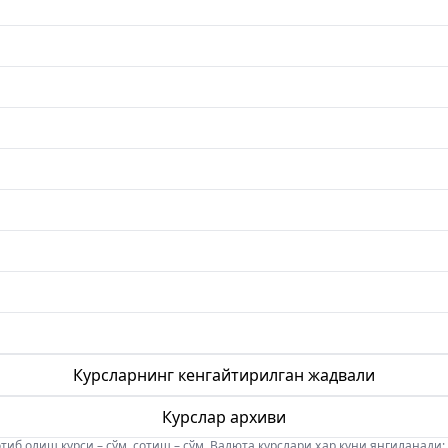
Курсларнинг кенгайтирилган жадвали
Курслар архиви
б олиш курси – сўм, сотиш – сўм. Валюта курслари ҳар куни янгиланади: 08:5