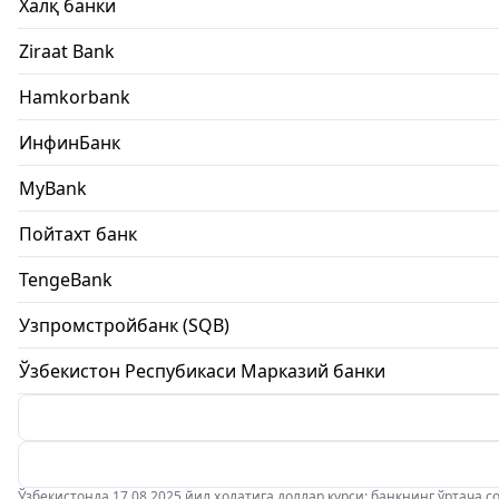
Халқ банки
Ziraat Bank
Hamkorbank
ИнфинБанк
MyBank
Пойтахт банк
TengeBank
Узпромстройбанк (SQB)
Ўзбекистон Респубикаси Марказий банки
Ўзбекистонда 17.08.2025 йил ҳолатига доллар курси: банкнинг ўртача соти