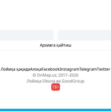
Архивга қайтиш
Лойиҳа ҳақида
Алоқа
Facebook
Instagram
Telegram
Twitter
© OnMap.uz, 2017–2026
Лойиҳа
Obuna
ва
GoodGroup
18+