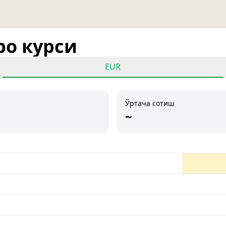
ро курси
EUR
Ўртача сотиш
~