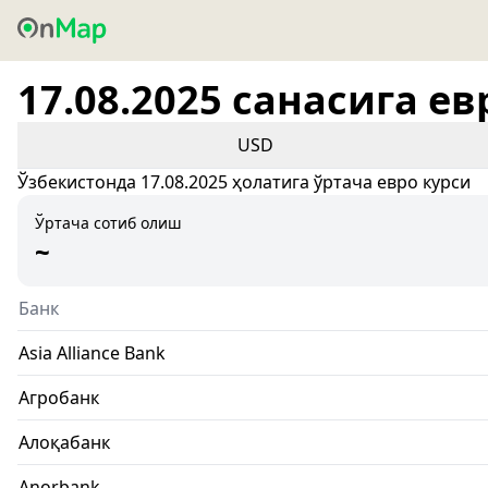
17.08.2025 санасига ев
USD
Ўзбекистонда 17.08.2025 ҳолатига ўртача евро курси
Ўртача сотиб олиш
~
Банк
Asia Alliance Bank
Агробанк
Алоқабанк
Anorbank