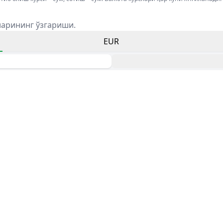
ларининг ўзгариши.
EUR