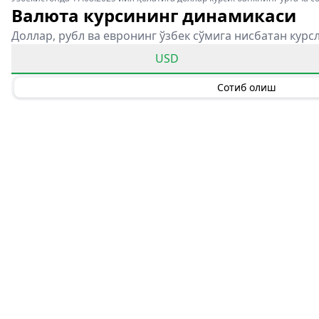
Валюта курсининг динамикаси
Доллар, рубл ва евронинг ўзбек сўмига нисбатан курс
USD
Сотиб олиш