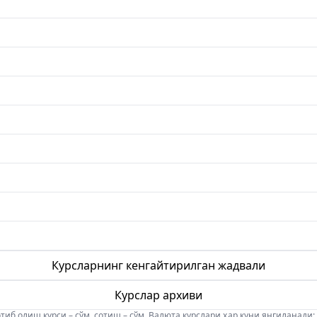
Курсларнинг кенгайтирилган жадвали
Курслар архиви
б олиш курси – сўм, сотиш – сўм. Валюта курслари ҳар куни янгиланади: 08:5