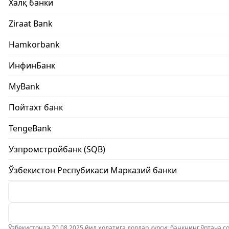
Халқ банки
Ziraat Bank
Hamkorbank
ИнфинБанк
MyBank
Пойтахт банк
TengeBank
Узпромстройбанк (SQB)
Ўзбекистон Респубикаси Марказий банки
Ўзбекистонда 20.08.2025 йил ҳолатига доллар курси: банкнинг ўртача соти