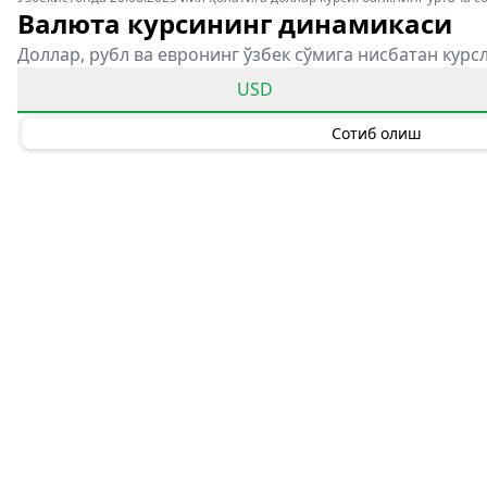
Валюта курсининг динамикаси
Доллар, рубл ва евронинг ўзбек сўмига нисбатан курс
USD
Сотиб олиш