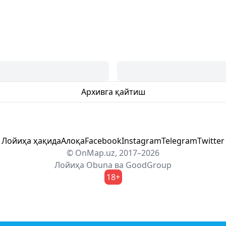
Архивга қайтиш
Лойиҳа ҳақида
Алоқа
Facebook
Instagram
Telegram
Twitter
© OnMap.uz, 2017–2026
Лойиҳа
Obuna
ва
GoodGroup
18+