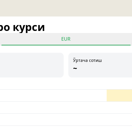
ро курси
EUR
Ўртача сотиш
~