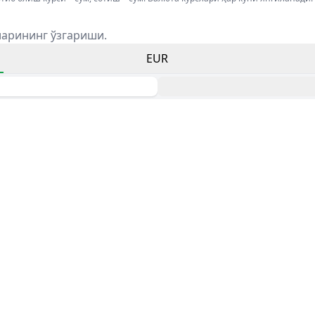
ларининг ўзгариши.
EUR