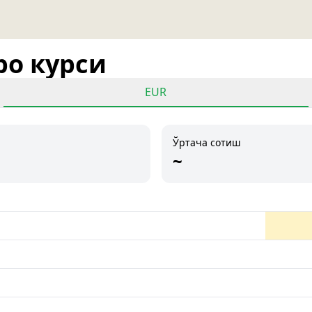
ро курси
EUR
Ўртача сотиш
~