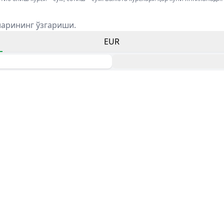
ларининг ўзгариши.
EUR