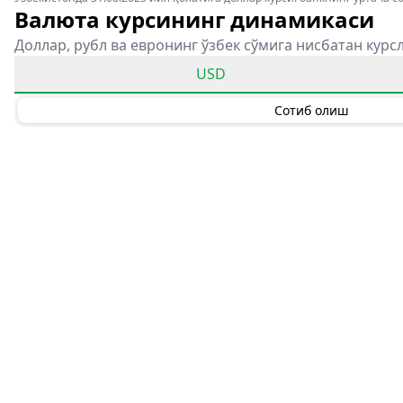
Валюта курсининг динамикаси
Доллар, рубл ва евронинг ўзбек сўмига нисбатан курс
USD
Сотиб олиш