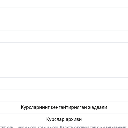
Курсларнинг кенгайтирилган жадвали
Курслар архиви
б олиш курси – сўм, сотиш – сўм. Валюта курслари ҳар куни янгиланади: 08:5