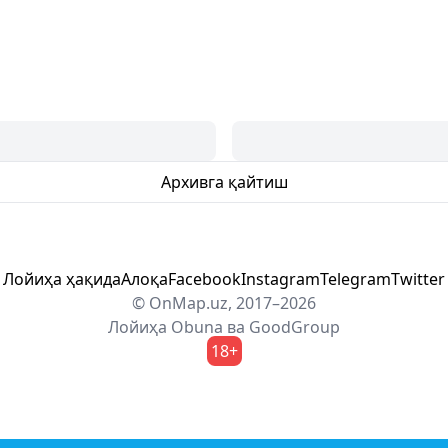
Архивга қайтиш
Лойиҳа ҳақида
Алоқа
Facebook
Instagram
Telegram
Twitter
© OnMap.uz, 2017–2026
Лойиҳа
Obuna
ва
GoodGroup
18+