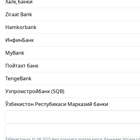
Халқ банки
Ziraat Bank
Hamkorbank
ИнфинБанк
MyBank
Пойтахт банк
TengeBank
Узпромстройбанк (SQB)
Ўзбекистон Респубикаси Марказий банки
Ўзбекистонда 31.08.2025 йил ҳолатига доллар курси: банкнинг ўртача соти