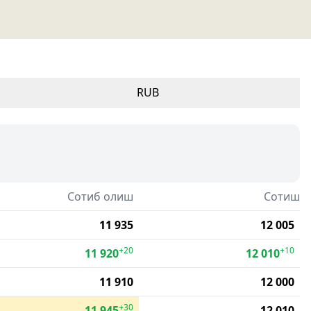
RUB
Сотиб олиш
Сотиш
11 935
12 005
+20
+10
11 920
12 010
11 910
12 000
+30
11 945
12 010