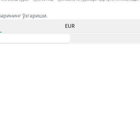
ларининг ўзгариши.
EUR