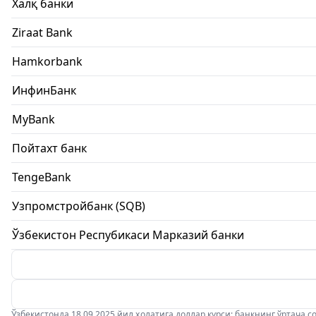
Халқ банки
Ziraat Bank
Hamkorbank
ИнфинБанк
MyBank
Пойтахт банк
TengeBank
Узпромстройбанк (SQB)
Ўзбекистон Респубикаси Марказий банки
Ўзбекистонда 18.09.2025 йил ҳолатига доллар курси: банкнинг ўртача соти