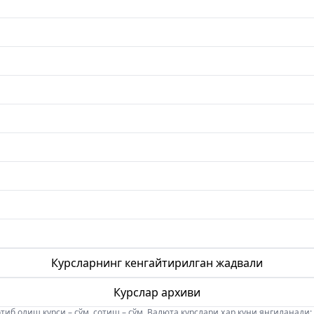
Курсларнинг кенгайтирилган жадвали
Курслар архиви
б олиш курси – сўм, сотиш – сўм. Валюта курслари ҳар куни янгиланади: 08:5