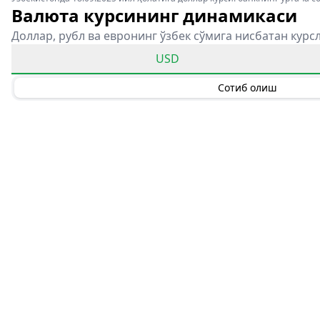
Валюта курсининг динамикаси
Доллар, рубл ва евронинг ўзбек сўмига нисбатан курс
USD
Сотиб олиш