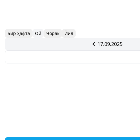
Бир ҳафта
Ой
Чорак
Йил
17.09.2025