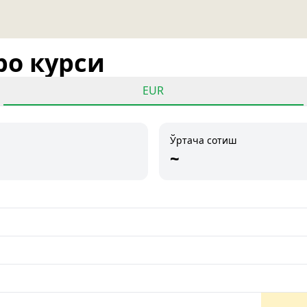
ро курси
EUR
Ўртача сотиш
~