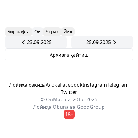
Бир ҳафта
Ой
Чорак
Йил
23.09.2025
25.09.2025
Архивга қайтиш
Лойиҳа ҳақида
Алоқа
Facebook
Instagram
Telegram
Twitter
© OnMap.uz, 2017–2026
Лойиҳа
Obuna
ва
GoodGroup
18+