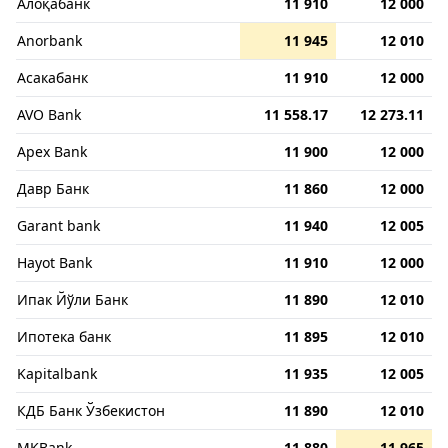
Алоқабанк
11 910
12 000
Anorbank
11 945
12 010
Асакабанк
11 910
12 000
AVO Bank
11 558.17
12 273.11
Apex Bank
11 900
12 000
Давр Банк
11 860
12 000
Garant bank
11 940
12 005
Hayot Bank
11 910
12 000
Ипак Йўли Банк
11 890
12 010
Ипотека банк
11 895
12 010
Kapitalbank
11 935
12 005
КДБ Банк Ўзбекистон
11 890
12 010
MKBank
11 880
11 965