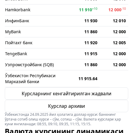
+10
-10
Hamkorbank
11 910
12 000
ИнфинБанк
11 930
12 010
MyBank
11 860
12 000
Пойтахт банк
11 920
12 005
TengeBank
11 915
12 000
Узпромстройбанк (SQB)
11 860
12 000
Ўзбекистон Респубикаси
11 915.64
Марказий банки
Курсларнинг кенгайтирилган жадвали
Курслар архиви
Ўзбекистонда 24.09.2025 йил ҳолатига доллар курси: банкнинг
ўртача сотиб олиш курси – сўм, сотиш – сўм. Валюта курслари ҳар
куни янгиланади: 08:55, 09:10, 09:35, 11:15, 15:15.
Валюта курсининг динамикаси