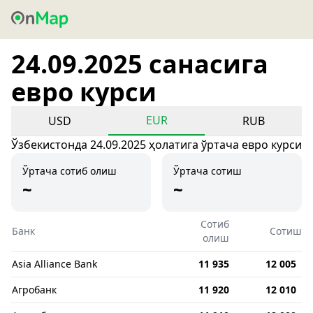
24.09.2025 санасига
евро курси
EUR
USD
RUB
Ўзбекистонда 24.09.2025 ҳолатига ўртача евро курси
Ўртача сотиб олиш
Ўртача сотиш
~
~
Сотиб
Банк
Сотиш
олиш
Asia Alliance Bank
11 935
12 005
Агробанк
11 920
12 010