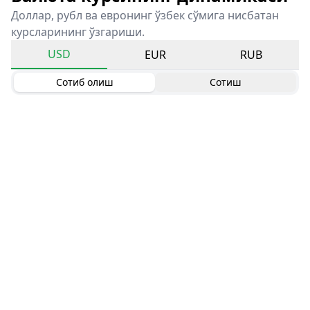
Доллар, рубл ва евронинг ўзбек сўмига нисбатан
курсларининг ўзгариши.
USD
EUR
RUB
Сотиб олиш
Сотиш