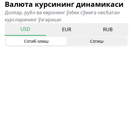
Валюта курсининг динамикаси
Доллар, рубл ва евронинг ўзбек сўмига нисбатан
курсларининг ўзгариши.
USD
EUR
RUB
Сотиб олиш
Сотиш