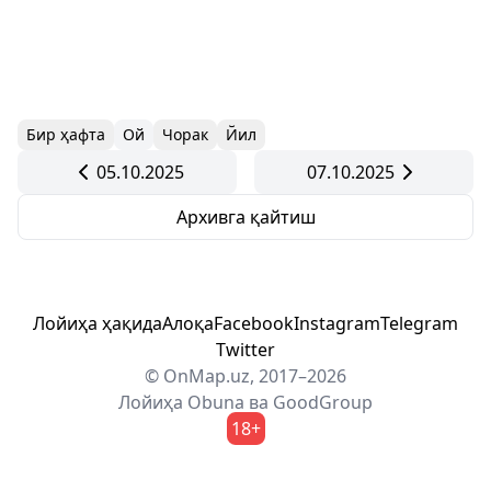
Бир ҳафта
Ой
Чорак
Йил
05.10.2025
07.10.2025
Архивга қайтиш
Лойиҳа ҳақида
Алоқа
Facebook
Instagram
Telegram
Twitter
© OnMap.uz, 2017–2026
Лойиҳа
Obuna
ва
GoodGroup
18+