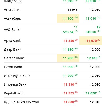
Алоқабанк
11 940
12 010
Anorbank
11 945
12 010
+40
+10
Асакабанк
11 950
12 010
11
12
AVO Bank
+35
+38
593.54
310.66
-20
-30
Apex Bank
11 880
11 970
+30
Давр Банк
11 890
12 000
+10
+5
Garant bank
11 950
12 010
+20
Hayot Bank
11 930
12 000
+30
Ипак Йўли Банк
11 920
12 010
-15
Ипотека банк
11 880
12 010
-10
+15
Kapitalbank
11 925
12 020
-10
КДБ Банк Ўзбекистон
11 880
12 010