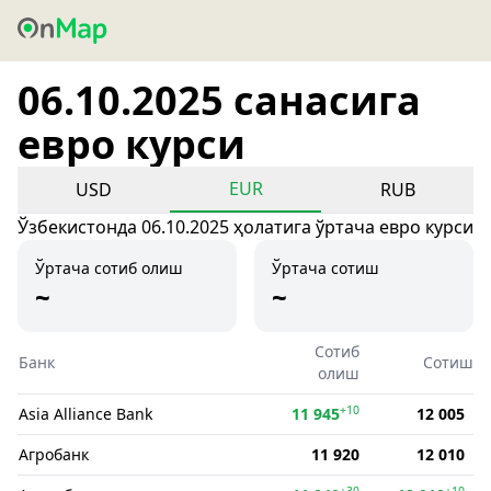
06.10.2025 санасига
евро курси
EUR
USD
RUB
Ўзбекистонда 06.10.2025 ҳолатига ўртача евро курси
Ўртача сотиб олиш
Ўртача сотиш
~
~
Сотиб
Банк
Сотиш
олиш
+10
Asia Alliance Bank
11 945
12 005
Агробанк
11 920
12 010
+30
+10