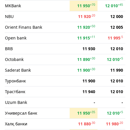
+70
+45
MKBank
11 950
12 010
-20
NBU
11 920
12 000
+50
Orient Finans Bank
11 920
12 005
+11
-5
Open bank
11 915
11 995
BRB
11 930
12 010
+30
+5
Octobank
11 890
12 010
+30
Saderat Bank
11 900
11 990
Туронбанк
11 900
12 010
Трастбанк
11 940
12 010
Uzum Bank
-
-
+35
+5
Универсал банк
11 950
12 010
-30
-20
Халқ банки
11 880
11 980