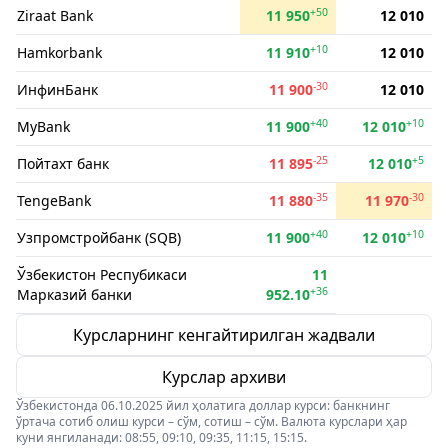
+50
Ziraat Bank
11 950
12 010
+10
Hamkorbank
11 910
12 010
-30
ИнфинБанк
11 900
12 010
+40
+10
MyBank
11 900
12 010
-25
+5
Пойтахт банк
11 895
12 010
-35
-30
TengeBank
11 880
11 970
+40
+10
Узпромстройбанк (SQB)
11 900
12 010
Ўзбекистон Респубикаси
11
+36
Марказий банки
952.10
Курсларнинг кенгайтирилган жадвали
Курслар архиви
Ўзбекистонда 06.10.2025 йил ҳолатига доллар курси: банкнинг
ўртача сотиб олиш курси – сўм, сотиш – сўм. Валюта курслари ҳар
куни янгиланади: 08:55, 09:10, 09:35, 11:15, 15:15.