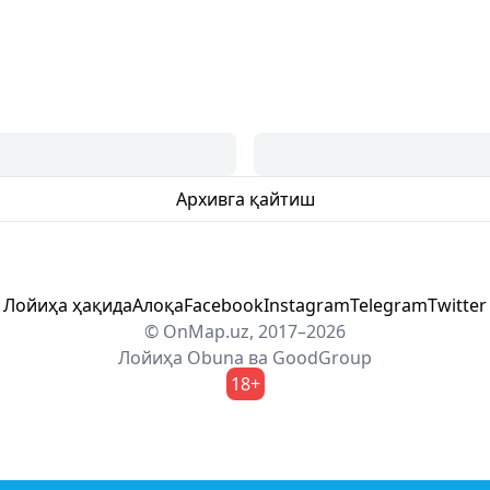
Архивга қайтиш
Лойиҳа ҳақида
Алоқа
Facebook
Instagram
Telegram
Twitter
© OnMap.uz, 2017–2026
Лойиҳа
Obuna
ва
GoodGroup
18+