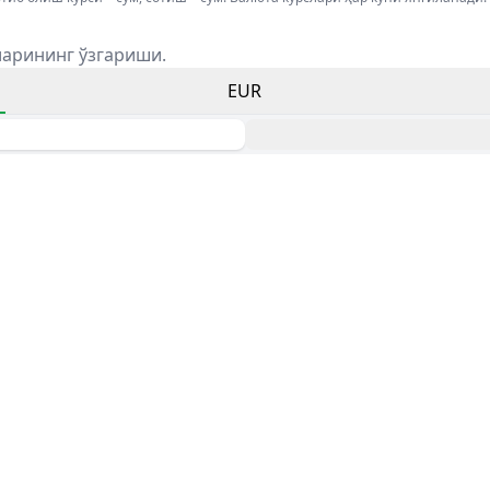
ларининг ўзгариши.
EUR