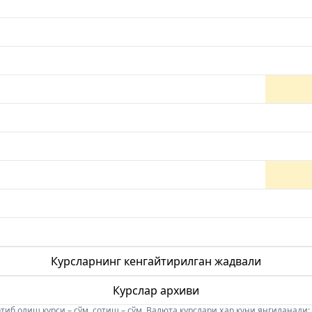
Курсларнинг кенгайтирилган жадвали
Курслар архиви
б олиш курси – сўм, сотиш – сўм. Валюта курслари ҳар куни янгиланади: 08:5