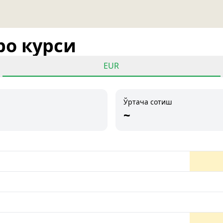
ро курси
EUR
Ўртача сотиш
~