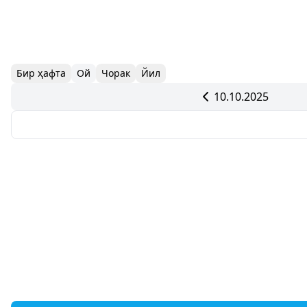
Бир ҳафта
Ой
Чорак
Йил
10.10.2025