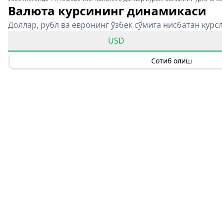
Валюта курсининг динамикаси
Доллар, рубл ва евронинг ўзбек сўмига нисбатан курс
USD
Сотиб олиш