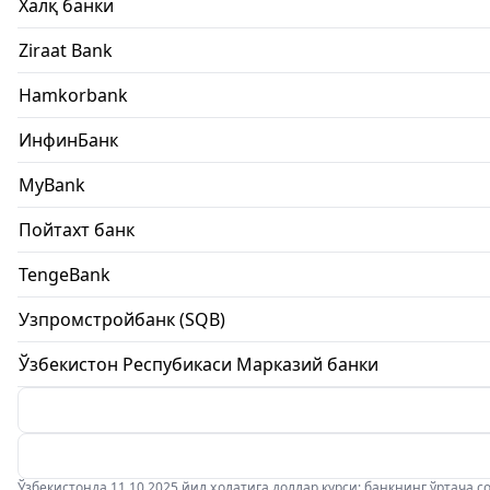
Халқ банки
Ziraat Bank
Hamkorbank
ИнфинБанк
MyBank
Пойтахт банк
TengeBank
Узпромстройбанк (SQB)
Ўзбекистон Респубикаси Марказий банки
Ўзбекистонда 11.10.2025 йил ҳолатига доллар курси: банкнинг ўртача соти