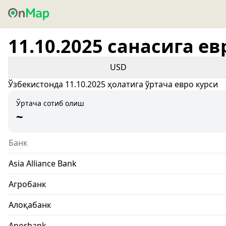
11.10.2025 санасига ев
USD
Ўзбекистонда 11.10.2025 ҳолатига ўртача евро курси
Ўртача сотиб олиш
~
Банк
Asia Alliance Bank
Агробанк
Алоқабанк
Anorbank