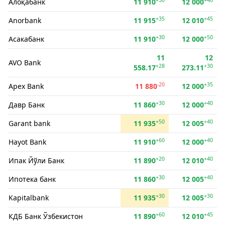
Алоқабанк
11 910
12 000
+35
+45
Anorbank
11 915
12 010
+30
+50
Асакабанк
11 910
12 000
11
12
AVO Bank
+28
+30
558.17
273.11
-20
+35
Apex Bank
11 880
12 000
+30
+40
Давр Банк
11 860
12 000
+50
+40
Garant bank
11 935
12 005
+60
+40
Hayot Bank
11 910
12 000
+20
+40
Ипак Йўли Банк
11 890
12 010
+30
+40
Ипотека банк
11 860
12 005
+30
+30
Kapitalbank
11 935
12 005
+60
+45
КДБ Банк Ўзбекистон
11 890
12 010