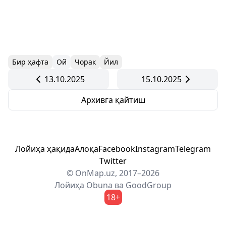
Бир ҳафта
Ой
Чорак
Йил
13.10.2025
15.10.2025
Архивга қайтиш
Лойиҳа ҳақида
Алоқа
Facebook
Instagram
Telegram
Twitter
© OnMap.uz, 2017–2026
Лойиҳа
Obuna
ва
GoodGroup
18+