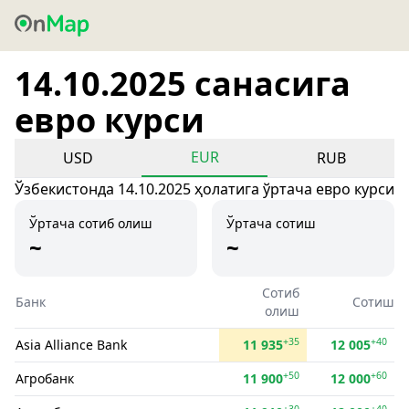
14.10.2025 санасига
евро курси
EUR
USD
RUB
Ўзбекистонда 14.10.2025 ҳолатига ўртача евро курси
Ўртача сотиб олиш
Ўртача сотиш
~
~
Сотиб
Банк
Сотиш
олиш
+35
+40
Asia Alliance Bank
11 935
12 005
+50
+60
Агробанк
11 900
12 000
+30
+40