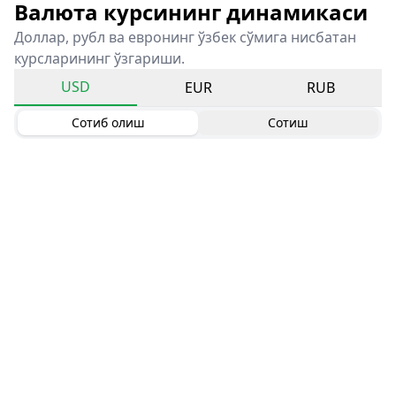
Валюта курсининг динамикаси
Доллар, рубл ва евронинг ўзбек сўмига нисбатан
курсларининг ўзгариши.
USD
EUR
RUB
Сотиб олиш
Сотиш