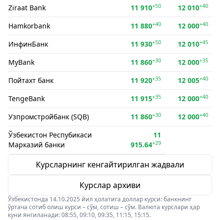
+50
+40
Ziraat Bank
11 910
12 010
+40
+40
Hamkorbank
11 880
12 000
+50
+45
ИнфинБанк
11 930
12 010
+30
+35
MyBank
11 860
12 000
+35
+40
Пойтахт банк
11 920
12 005
+35
+40
TengeBank
11 915
12 000
+30
+40
Узпромстройбанк (SQB)
11 860
12 000
Ўзбекистон Респубикаси
11
+29
Марказий банки
915.64
Курсларнинг кенгайтирилган жадвали
Курслар архиви
Ўзбекистонда 14.10.2025 йил ҳолатига доллар курси: банкнинг
ўртача сотиб олиш курси – сўм, сотиш – сўм. Валюта курслари ҳар
куни янгиланади: 08:55, 09:10, 09:35, 11:15, 15:15.