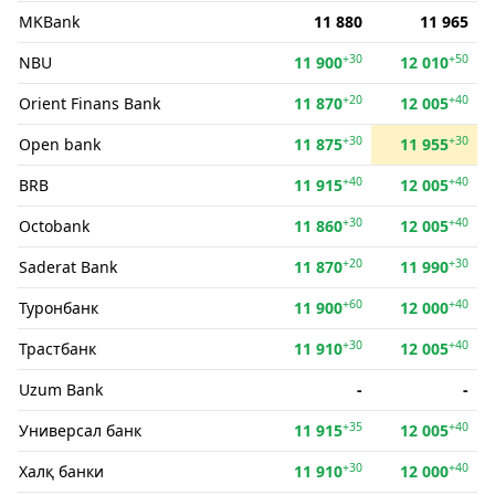
MKBank
11 880
11 965
+30
+50
NBU
11 900
12 010
+20
+40
Orient Finans Bank
11 870
12 005
+30
+30
Open bank
11 875
11 955
+40
+40
BRB
11 915
12 005
+30
+40
Octobank
11 860
12 005
+20
+30
Saderat Bank
11 870
11 990
+60
+40
Туронбанк
11 900
12 000
+30
+40
Трастбанк
11 910
12 005
Uzum Bank
-
-
+35
+40
Универсал банк
11 915
12 005
+30
+40
Халқ банки
11 910
12 000