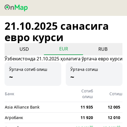
21.10.2025 санасига
евро курси
EUR
USD
RUB
Ўзбекистонда 21.10.2025 ҳолатига ўртача евро курси
Ўртача сотиб олиш
Ўртача сотиш
~
~
Сотиб
Банк
Сотиш
олиш
Asia Alliance Bank
11 935
12 005
Агробанк
11 920
12 010
+30
+10