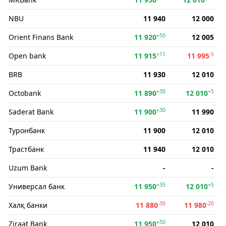
NBU
11 940
12 000
+50
Orient Finans Bank
11 920
12 005
+11
-5
Open bank
11 915
11 995
BRB
11 930
12 010
+30
+5
Octobank
11 890
12 010
+30
Saderat Bank
11 900
11 990
Туронбанк
11 900
12 010
Трастбанк
11 940
12 010
Uzum Bank
-
-
+35
+5
Универсал банк
11 950
12 010
-30
-20
Халқ банки
11 880
11 980
+50
Ziraat Bank
11 950
12 010