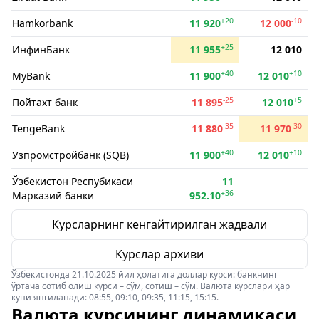
+20
-10
Hamkorbank
11 920
12 000
+25
ИнфинБанк
11 955
12 010
+40
+10
MyBank
11 900
12 010
-25
+5
Пойтахт банк
11 895
12 010
-35
-30
TengeBank
11 880
11 970
+40
+10
Узпромстройбанк (SQB)
11 900
12 010
Ўзбекистон Респубикаси
11
+36
Марказий банки
952.10
Курсларнинг кенгайтирилган жадвали
Курслар архиви
Ўзбекистонда 21.10.2025 йил ҳолатига доллар курси: банкнинг
ўртача сотиб олиш курси – сўм, сотиш – сўм. Валюта курслари ҳар
куни янгиланади: 08:55, 09:10, 09:35, 11:15, 15:15.
Валюта курсининг динамикаси