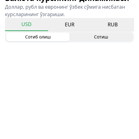
Доллар, рубл ва евронинг ўзбек сўмига нисбатан
курсларининг ўзгариши.
USD
EUR
RUB
Сотиб олиш
Сотиш