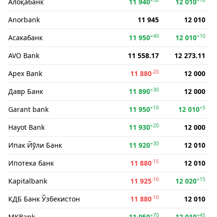
Алоқабанк
11 940
12 010
Anorbank
11 945
12 010
+40
+10
Асакабанк
11 950
12 010
AVO Bank
11 558.17
12 273.11
-20
Apex Bank
11 880
12 000
+30
Давр Банк
11 890
12 000
+10
+5
Garant bank
11 950
12 010
+20
Hayot Bank
11 930
12 000
+30
Ипак Йўли Банк
11 920
12 010
-15
Ипотека банк
11 880
12 010
-10
+15
Kapitalbank
11 925
12 020
-10
КДБ Банк Ўзбекистон
11 880
12 010
+70
+45
MKBank
11 950
12 010