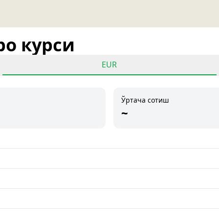
ро курси
EUR
Ўртача сотиш
~