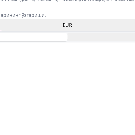
ларининг ўзгариши.
EUR