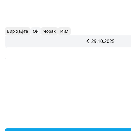
Бир ҳафта
Ой
Чорак
Йил
29.10.2025