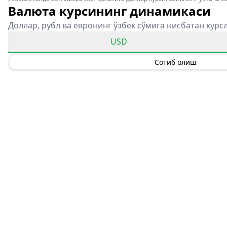
Валюта курсининг динамикаси
Доллар, рубл ва евронинг ўзбек сўмига нисбатан курс
USD
Сотиб олиш