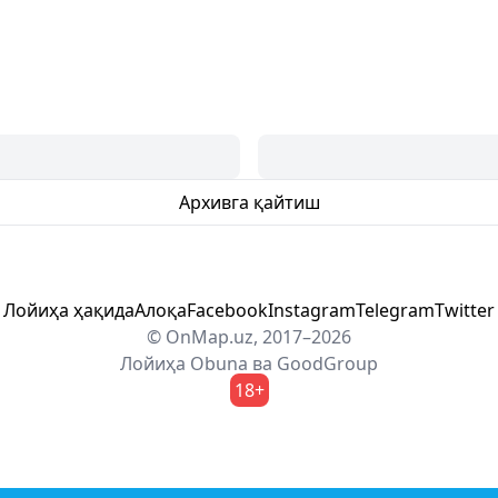
Архивга қайтиш
Лойиҳа ҳақида
Алоқа
Facebook
Instagram
Telegram
Twitter
© OnMap.uz, 2017–2026
Лойиҳа
Obuna
ва
GoodGroup
18+