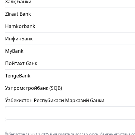
Халқ банки
Ziraat Bank
Hamkorbank
ИнфинБанк
MyBank
Пойтахт банк
TengeBank
Узпромстройбанк (SQB)
Ўзбекистон Респубикаси Марказий банки
Ўзбекистонда 30.10.2025 йил ҳолатига доллар курси: банкнинг ўртача соти