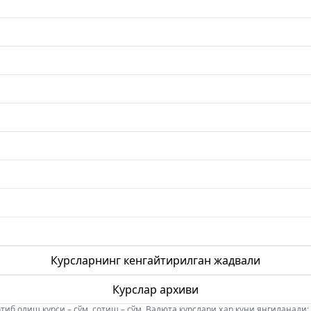
Курсларнинг кенгайтирилган жадвали
Курслар архиви
б олиш курси – сўм, сотиш – сўм. Валюта курслари ҳар куни янгиланади: 08:5