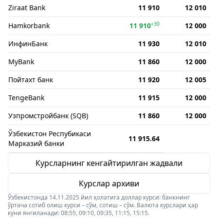
Ziraat Bank
11 910
12 010
+30
Hamkorbank
11 910
12 000
ИнфинБанк
11 930
12 010
MyBank
11 860
12 000
Пойтахт банк
11 920
12 005
TengeBank
11 915
12 000
Узпромстройбанк (SQB)
11 860
12 000
Ўзбекистон Респубикаси
11 915.64
Марказий банки
Курсларнинг кенгайтирилган жадвали
Курслар архиви
Ўзбекистонда 14.11.2025 йил ҳолатига доллар курси: банкнинг
ўртача сотиб олиш курси – сўм, сотиш – сўм. Валюта курслари ҳар
куни янгиланади: 08:55, 09:10, 09:35, 11:15, 15:15.