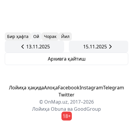
Бир ҳафта
Ой
Чорак
Йил
13.11.2025
15.11.2025
Архивга қайтиш
Лойиҳа ҳақида
Алоқа
Facebook
Instagram
Telegram
Twitter
© OnMap.uz, 2017–2026
Лойиҳа
Obuna
ва
GoodGroup
18+