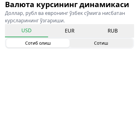
Валюта курсининг динамикаси
Доллар, рубл ва евронинг ўзбек сўмига нисбатан
курсларининг ўзгариши.
USD
EUR
RUB
Сотиб олиш
Сотиш