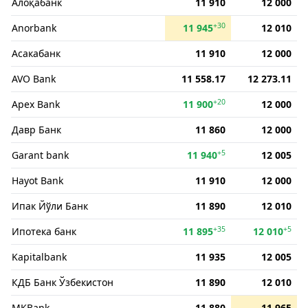
Алоқабанк
11 910
12 000
+30
Anorbank
11 945
12 010
Асакабанк
11 910
12 000
AVO Bank
11 558.17
12 273.11
+20
Apex Bank
11 900
12 000
Давр Банк
11 860
12 000
+5
Garant bank
11 940
12 005
Hayot Bank
11 910
12 000
Ипак Йўли Банк
11 890
12 010
+35
+5
Ипотека банк
11 895
12 010
Kapitalbank
11 935
12 005
КДБ Банк Ўзбекистон
11 890
12 010
MKBank
11 880
11 965