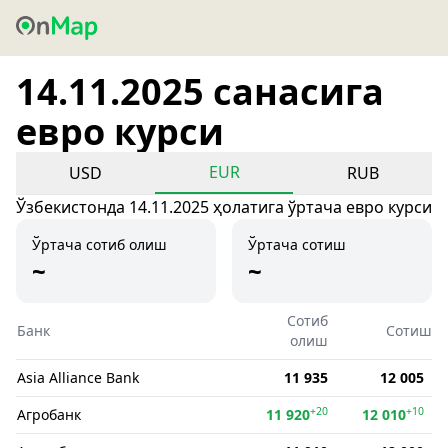
14.11.2025 санасига
евро курси
EUR
USD
RUB
Ўзбекистонда 14.11.2025 ҳолатига ўртача евро курси
Ўртача сотиб олиш
Ўртача сотиш
~
~
Сотиб
Банк
Сотиш
олиш
Asia Alliance Bank
11 935
12 005
+20
+10
Агробанк
11 920
12 010