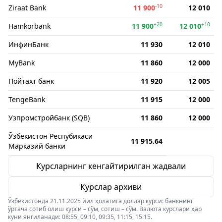
-10
Ziraat Bank
11 900
12 010
+20
+10
Hamkorbank
11 900
12 010
ИнфинБанк
11 930
12 010
MyBank
11 860
12 000
Пойтахт банк
11 920
12 005
TengeBank
11 915
12 000
Узпромстройбанк (SQB)
11 860
12 000
Ўзбекистон Респубикаси
11 915.64
Марказий банки
Курсларнинг кенгайтирилган жадвали
Курслар архиви
Ўзбекистонда 21.11.2025 йил ҳолатига доллар курси: банкнинг
ўртача сотиб олиш курси – сўм, сотиш – сўм. Валюта курслари ҳар
куни янгиланади: 08:55, 09:10, 09:35, 11:15, 15:15.