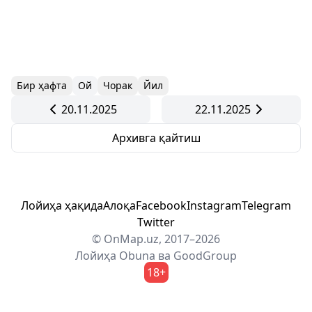
Бир ҳафта
Ой
Чорак
Йил
20.11.2025
22.11.2025
Архивга қайтиш
Лойиҳа ҳақида
Алоқа
Facebook
Instagram
Telegram
Twitter
© OnMap.uz, 2017–2026
Лойиҳа
Obuna
ва
GoodGroup
18+