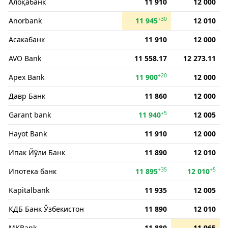
Алоқабанк
11 910
12 000
+30
Anorbank
11 945
12 010
Асакабанк
11 910
12 000
AVO Bank
11 558.17
12 273.11
+20
Apex Bank
11 900
12 000
Давр Банк
11 860
12 000
+5
Garant bank
11 940
12 005
Hayot Bank
11 910
12 000
Ипак Йўли Банк
11 890
12 010
+35
+5
Ипотека банк
11 895
12 010
Kapitalbank
11 935
12 005
КДБ Банк Ўзбекистон
11 890
12 010
MKBank
11 880
11 965