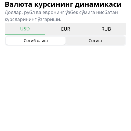
Валюта курсининг динамикаси
Доллар, рубл ва евронинг ўзбек сўмига нисбатан
курсларининг ўзгариши.
USD
EUR
RUB
Сотиб олиш
Сотиш