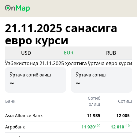
21.11.2025 санасига
евро курси
EUR
USD
RUB
Ўзбекистонда 21.11.2025 ҳолатига ўртача евро курси
Ўртача сотиб олиш
Ўртача сотиш
~
~
Сотиб
Банк
Сотиш
олиш
Asia Alliance Bank
11 935
12 005
+20
+10
Агробанк
11 920
12 010