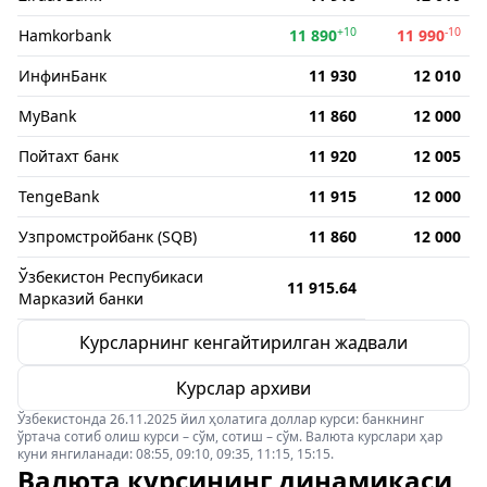
+10
-10
Hamkorbank
11 890
11 990
ИнфинБанк
11 930
12 010
MyBank
11 860
12 000
Пойтахт банк
11 920
12 005
TengeBank
11 915
12 000
Узпромстройбанк (SQB)
11 860
12 000
Ўзбекистон Респубикаси
11 915.64
Марказий банки
Курсларнинг кенгайтирилган жадвали
Курслар архиви
Ўзбекистонда 26.11.2025 йил ҳолатига доллар курси: банкнинг
ўртача сотиб олиш курси – сўм, сотиш – сўм. Валюта курслари ҳар
куни янгиланади: 08:55, 09:10, 09:35, 11:15, 15:15.
Валюта курсининг динамикаси