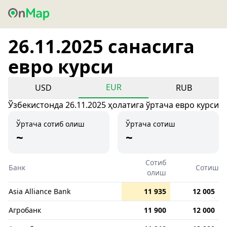
26.11.2025 санасига
евро курси
EUR
USD
RUB
Ўзбекистонда 26.11.2025 ҳолатига ўртача евро курси
Ўртача сотиб олиш
Ўртача сотиш
~
~
Сотиб
Банк
Сотиш
олиш
Asia Alliance Bank
11 935
12 005
Агробанк
11 900
12 000