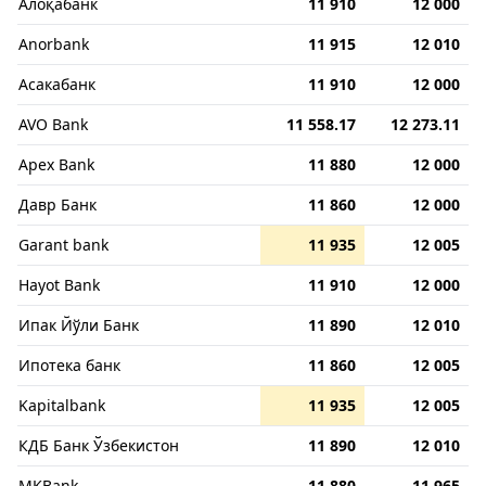
Алоқабанк
11 910
12 000
Anorbank
11 915
12 010
Асакабанк
11 910
12 000
AVO Bank
11 558.17
12 273.11
Apex Bank
11 880
12 000
Давр Банк
11 860
12 000
Garant bank
11 935
12 005
Hayot Bank
11 910
12 000
Ипак Йўли Банк
11 890
12 010
Ипотека банк
11 860
12 005
Kapitalbank
11 935
12 005
КДБ Банк Ўзбекистон
11 890
12 010
MKBank
11 880
11 965