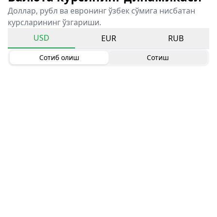
Доллар, рубл ва евронинг ўзбек сўмига нисбатан
курсларининг ўзгариши.
USD
EUR
RUB
Сотиб олиш
Сотиш