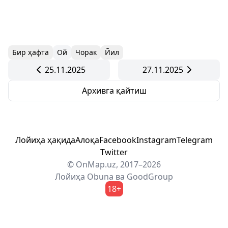
Бир ҳафта
Ой
Чорак
Йил
25.11.2025
27.11.2025
Архивга қайтиш
Лойиҳа ҳақида
Алоқа
Facebook
Instagram
Telegram
Twitter
© OnMap.uz, 2017–2026
Лойиҳа
Obuna
ва
GoodGroup
18+