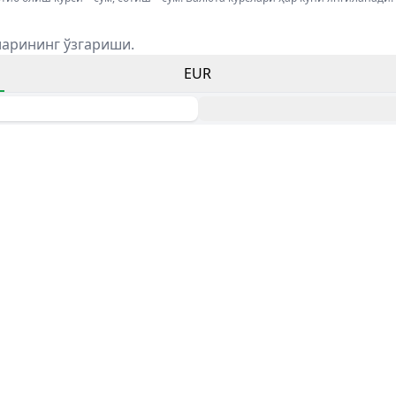
ларининг ўзгариши.
EUR