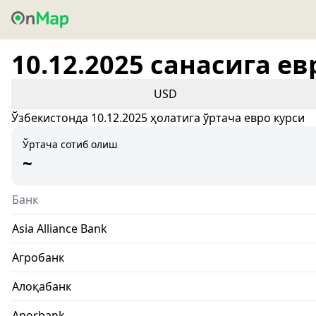
10.12.2025 санасига ев
USD
Ўзбекистонда 10.12.2025 ҳолатига ўртача евро курси
Ўртача сотиб олиш
~
Банк
Asia Alliance Bank
Агробанк
Алоқабанк
Anorbank