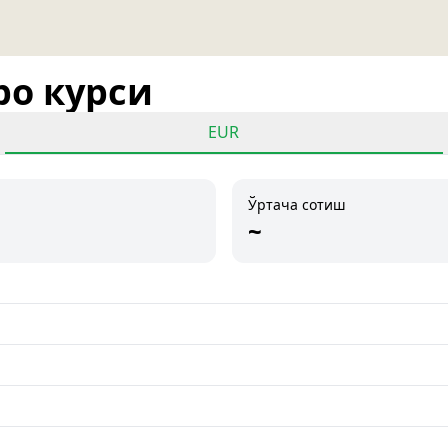
ро курси
EUR
Ўртача сотиш
~