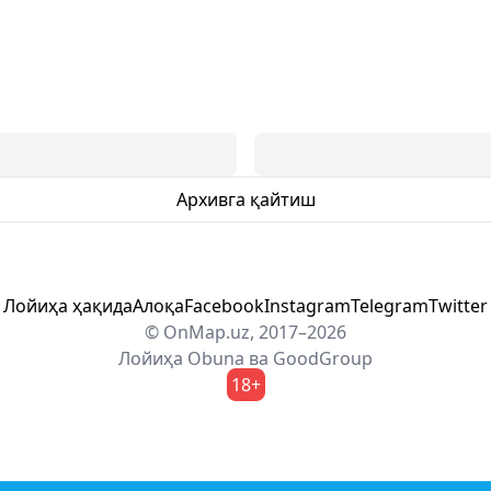
Архивга қайтиш
Лойиҳа ҳақида
Алоқа
Facebook
Instagram
Telegram
Twitter
© OnMap.uz, 2017–2026
Лойиҳа
Obuna
ва
GoodGroup
18+