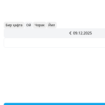
Бир ҳафта
Ой
Чорак
Йил
09.12.2025