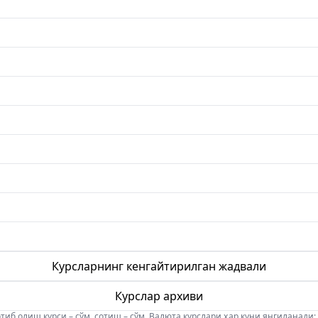
Курсларнинг кенгайтирилган жадвали
Курслар архиви
б олиш курси – сўм, сотиш – сўм. Валюта курслари ҳар куни янгиланади: 08:5