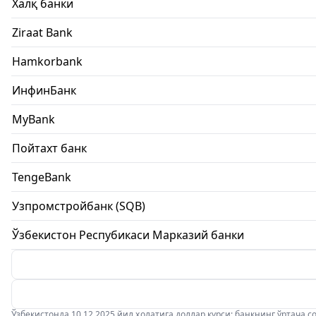
Халқ банки
Ziraat Bank
Hamkorbank
ИнфинБанк
MyBank
Пойтахт банк
TengeBank
Узпромстройбанк (SQB)
Ўзбекистон Респубикаси Марказий банки
Ўзбекистонда 10.12.2025 йил ҳолатига доллар курси: банкнинг ўртача соти