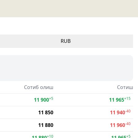
RUB
Сотиб олиш
Сотиш
+5
+15
11 900
11 965
-40
11 850
11 940
-40
11 880
11 960
+10
+5
11 880
11 965