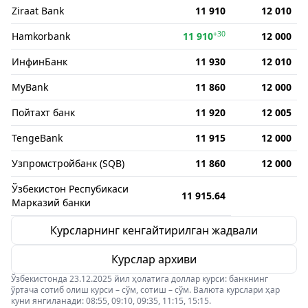
Ziraat Bank
11 910
12 010
+30
Hamkorbank
11 910
12 000
ИнфинБанк
11 930
12 010
MyBank
11 860
12 000
Пойтахт банк
11 920
12 005
TengeBank
11 915
12 000
Узпромстройбанк (SQB)
11 860
12 000
Ўзбекистон Респубикаси
11 915.64
Марказий банки
Курсларнинг кенгайтирилган жадвали
Курслар архиви
Ўзбекистонда 23.12.2025 йил ҳолатига доллар курси: банкнинг
ўртача сотиб олиш курси – сўм, сотиш – сўм. Валюта курслари ҳар
куни янгиланади: 08:55, 09:10, 09:35, 11:15, 15:15.