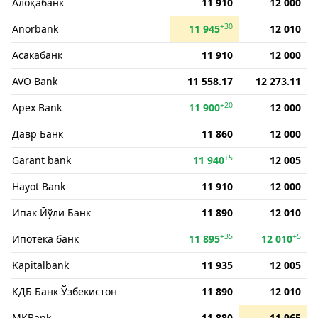
Алоқабанк
11 910
12 000
+30
Anorbank
11 945
12 010
Асакабанк
11 910
12 000
AVO Bank
11 558.17
12 273.11
+20
Apex Bank
11 900
12 000
Давр Банк
11 860
12 000
+5
Garant bank
11 940
12 005
Hayot Bank
11 910
12 000
Ипак Йўли Банк
11 890
12 010
+35
+5
Ипотека банк
11 895
12 010
Kapitalbank
11 935
12 005
КДБ Банк Ўзбекистон
11 890
12 010
MKBank
11 880
11 965