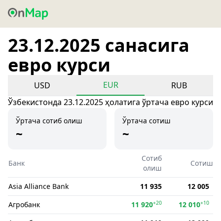
23.12.2025 санасига
евро курси
EUR
USD
RUB
Ўзбекистонда 23.12.2025 ҳолатига ўртача евро курси
Ўртача сотиб олиш
Ўртача сотиш
~
~
Сотиб
Банк
Сотиш
олиш
Asia Alliance Bank
11 935
12 005
+20
+10
Агробанк
11 920
12 010