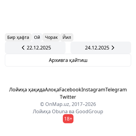
Бир ҳафта
Ой
Чорак
Йил
22.12.2025
24.12.2025
Архивга қайтиш
Лойиҳа ҳақида
Алоқа
Facebook
Instagram
Telegram
Twitter
© OnMap.uz, 2017–2026
Лойиҳа
Obuna
ва
GoodGroup
18+