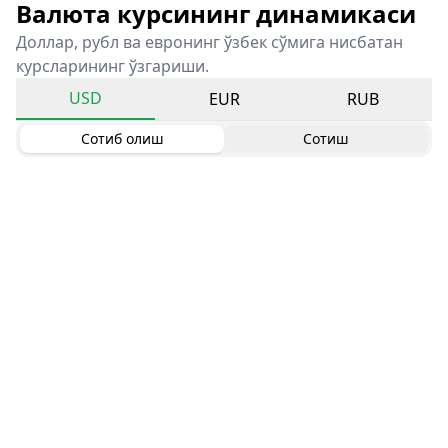
Валюта курсининг динамикаси
Доллар, рубл ва евронинг ўзбек сўмига нисбатан
курсларининг ўзгариши.
USD
EUR
RUB
Сотиб олиш
Сотиш