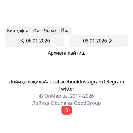
Бир ҳафта
Ой
Чорак
Йил
06.01.2026
08.01.2026
Архивга қайтиш
Лойиҳа ҳақида
Алоқа
Facebook
Instagram
Telegram
Twitter
© OnMap.uz, 2017–2026
Лойиҳа
Obuna
ва
GoodGroup
18+