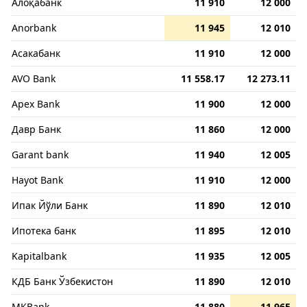
Алоқабанк
11 910
12 000
Anorbank
11 945
12 010
Асакабанк
11 910
12 000
AVO Bank
11 558.17
12 273.11
Apex Bank
11 900
12 000
Давр Банк
11 860
12 000
Garant bank
11 940
12 005
Hayot Bank
11 910
12 000
Ипак Йўли Банк
11 890
12 010
Ипотека банк
11 895
12 010
Kapitalbank
11 935
12 005
КДБ Банк Ўзбекистон
11 890
12 010
MKBank
11 880
11 965