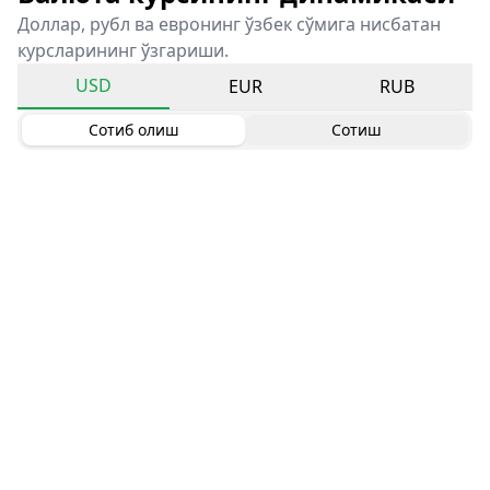
Доллар, рубл ва евронинг ўзбек сўмига нисбатан
курсларининг ўзгариши.
USD
EUR
RUB
Сотиб олиш
Сотиш