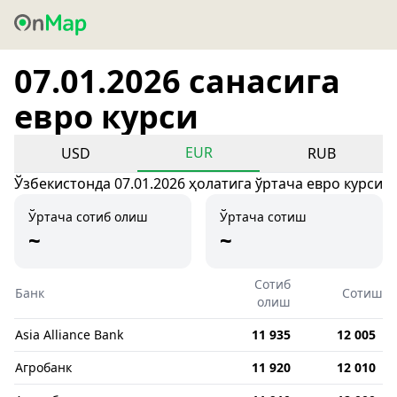
07.01.2026 санасига
евро курси
EUR
USD
RUB
Ўзбекистонда 07.01.2026 ҳолатига ўртача евро курси
Ўртача сотиб олиш
Ўртача сотиш
~
~
Сотиб
Банк
Сотиш
олиш
Asia Alliance Bank
11 935
12 005
Агробанк
11 920
12 010