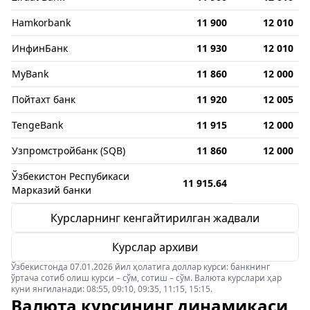
Hamkorbank
11 900
12 010
ИнфинБанк
11 930
12 010
MyBank
11 860
12 000
Пойтахт банк
11 920
12 005
TengeBank
11 915
12 000
Узпромстройбанк (SQB)
11 860
12 000
Ўзбекистон Респубикаси
11 915.64
Марказий банки
Курсларнинг кенгайтирилган жадвали
Курслар архиви
Ўзбекистонда 07.01.2026 йил ҳолатига доллар курси: банкнинг
ўртача сотиб олиш курси – сўм, сотиш – сўм. Валюта курслари ҳар
куни янгиланади: 08:55, 09:10, 09:35, 11:15, 15:15.
Валюта курсининг динамикаси