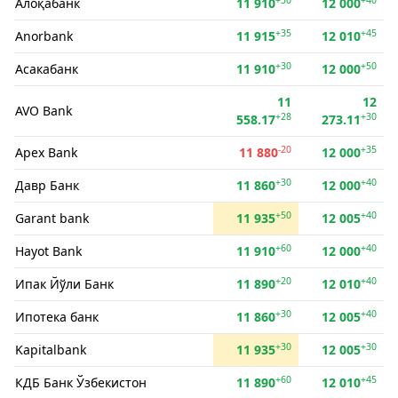
Алоқабанк
11 910
12 000
+35
+45
Anorbank
11 915
12 010
+30
+50
Асакабанк
11 910
12 000
11
12
AVO Bank
+28
+30
558.17
273.11
-20
+35
Apex Bank
11 880
12 000
+30
+40
Давр Банк
11 860
12 000
+50
+40
Garant bank
11 935
12 005
+60
+40
Hayot Bank
11 910
12 000
+20
+40
Ипак Йўли Банк
11 890
12 010
+30
+40
Ипотека банк
11 860
12 005
+30
+30
Kapitalbank
11 935
12 005
+60
+45
КДБ Банк Ўзбекистон
11 890
12 010