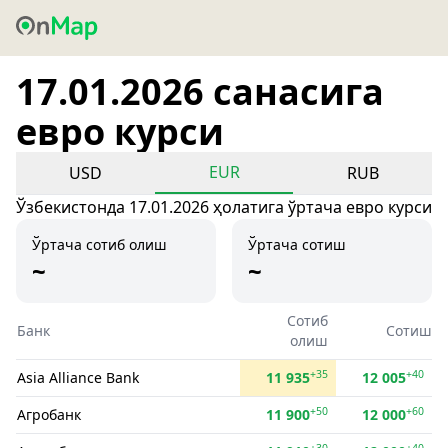
17.01.2026 санасига
евро курси
EUR
USD
RUB
Ўзбекистонда 17.01.2026 ҳолатига ўртача евро курси
Ўртача сотиб олиш
Ўртача сотиш
~
~
Сотиб
Банк
Сотиш
олиш
+35
+40
Asia Alliance Bank
11 935
12 005
+50
+60
Агробанк
11 900
12 000
+30
+40