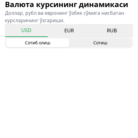
Валюта курсининг динамикаси
Доллар, рубл ва евронинг ўзбек сўмига нисбатан
курсларининг ўзгариши.
USD
EUR
RUB
Сотиб олиш
Сотиш