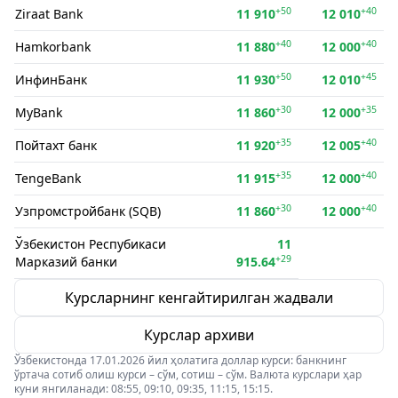
+50
+40
Ziraat Bank
11 910
12 010
+40
+40
Hamkorbank
11 880
12 000
+50
+45
ИнфинБанк
11 930
12 010
+30
+35
MyBank
11 860
12 000
+35
+40
Пойтахт банк
11 920
12 005
+35
+40
TengeBank
11 915
12 000
+30
+40
Узпромстройбанк (SQB)
11 860
12 000
Ўзбекистон Респубикаси
11
+29
Марказий банки
915.64
Курсларнинг кенгайтирилган жадвали
Курслар архиви
Ўзбекистонда 17.01.2026 йил ҳолатига доллар курси: банкнинг
ўртача сотиб олиш курси – сўм, сотиш – сўм. Валюта курслари ҳар
куни янгиланади: 08:55, 09:10, 09:35, 11:15, 15:15.