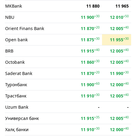
MKBank
11 880
11 965
+30
+50
NBU
11 900
12 010
+20
+40
Orient Finans Bank
11 870
12 005
+30
+30
Open bank
11 875
11 955
+40
+40
BRB
11 915
12 005
+30
+40
Octobank
11 860
12 005
+20
+30
Saderat Bank
11 870
11 990
+60
+40
Туронбанк
11 900
12 000
+30
+40
Трастбанк
11 910
12 005
Uzum Bank
-
-
+35
+40
Универсал банк
11 915
12 005
+30
+40
Халқ банки
11 910
12 000